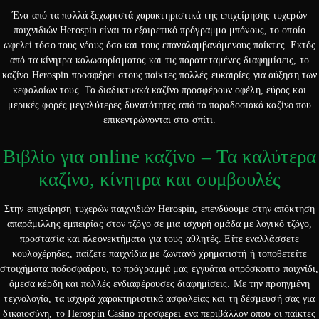
Ένα από τα πολλά ξεχωριστά χαρακτηριστικά της επιχείρησης τυχερών
παιχνιδιών Herospin είναι το εξαιρετικό πρόγραμμα μπόνους, το οποίο
ωφελεί τόσο τους νέους όσο και τους επαναλαμβανόμενους παίκτες. Εκτός
από τα κίνητρα καλωσορίσματος και τις παρατεταμένες διαφημίσεις, το
καζίνο Herospin προσφέρει στους παίκτες πολλές ευκαιρίες για αύξηση των
κεφαλαίων τους. Τα διαδικτυακά καζίνο προσφέρουν οφέλη, εύρος και
μερικές φορές μεγαλύτερες δυνατότητες από τα παραδοσιακά καζίνο που
επικεντρώνονται στο σπίτι.
Βιβλίο για online καζίνο – Τα καλύτερα
καζίνο, κίνητρα και συμβουλές
Στην επιχείρηση τυχερών παιχνιδιών Herospin, επενδύουμε στην απόκτηση
απαράμιλλης εμπειρίας στον τζόγο σε μια ισχυρή ομάδα με λογικό τζόγο,
προστασία και πλεονεκτήματα για τους αθλητές. Είτε εναλλάσσετε
κουλοχέρηδες, παίζετε παιχνίδια με ζωντανό χρηματιστή ή τοποθετείτε
στοιχήματα ποδοσφαίρου, το πρόγραμμά μας εγγυάται απρόσκοπτο παιχνίδι,
άμεσα κέρδη και πολλές ενδιαφέρουσες διαφημίσεις. Με την προηγμένη
τεχνολογία, τα ισχυρά χαρακτηριστικά ασφαλείας και τη δέσμευσή σας για
δικαιοσύνη, το Herospin Casino προσφέρει ένα περιβάλλον όπου οι παίκτες