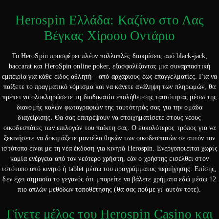
Herospin Ελλάδα: Καζίνο στο Λας
Βέγκας Χίροου Οντάριο
Το HeroSpin προσφέρει πλέον πολλαπλές διακρίσεις από black-jack,
baccarat και HeroSpin online poker, εξασφαλίζοντας μια συναρπαστική
εμπειρία για κάθε είδος αθλητή – από αρχάριους έως επαγγελματίες. Για να
παίξετε το πραγματικό νόμισμα και να κάνετε ανάληψη των πληρωμών, θα
πρέπει να ολοκληρώσετε τη διαδικασία επαλήθευσης ταυτότητας μέσω της
διανομής καλών φωτογραφιών της ταυτότητάς σας για την ομάδα
διαχείρισης. Θα σας επιτρέψουν να στοιχηματίσετε στους νέους
οικοδεσπότες των επιλογών του παίκτη σας. Ο ευκολότερος τρόπος για να
ξεκινήσετε να δοκιμάζετε μοντέλα θηκών των οικοδεσποτών σε αυτόν τον
ιστότοπο είναι με τη νέα έκδοση για κινητά Herospin. Ενεργοποιείται χωρίς
καμία ενέργεια από τον νεότερο χρήστη, εάν ο χρήστης εισέλθει στον
ιστότοπο από κινητό ή tablet μέσω του προγράμματος περιήγησης. Επίσης,
δεν έχει σημασία το γεγονός ότι μπορείτε να βάλετε χρήματα εδώ μέσω 12
πιο απλών μεθόδων τοποθέτησης (θα σας πούμε γι' αυτόν τότε).
Γίνετε μέλος του Herospin Casino και