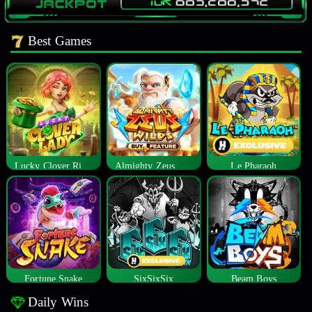
Best Games
Lucky Clover Riches
Almighty Zeus Wilds™
Le Pharaoh
Fortune Snake
SixSixSix
Beam Boys
Daily Wins