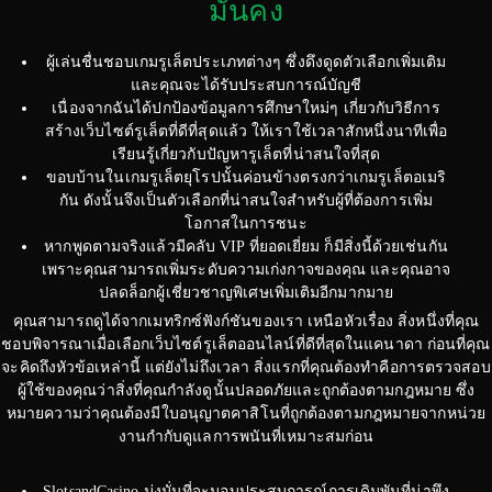
มั่นคง
ผู้เล่นชื่นชอบเกมรูเล็ตประเภทต่างๆ ซึ่งดึงดูดตัวเลือกเพิ่มเติม
และคุณจะได้รับประสบการณ์บัญชี
เนื่องจากฉันได้ปกป้องข้อมูลการศึกษาใหม่ๆ เกี่ยวกับวิธีการ
สร้างเว็บไซต์รูเล็ตที่ดีที่สุดแล้ว ให้เราใช้เวลาสักหนึ่งนาทีเพื่อ
เรียนรู้เกี่ยวกับปัญหารูเล็ตที่น่าสนใจที่สุด
ขอบบ้านในเกมรูเล็ตยุโรปนั้นค่อนข้างตรงกว่าเกมรูเล็ตอเมริ
กัน ดังนั้นจึงเป็นตัวเลือกที่น่าสนใจสำหรับผู้ที่ต้องการเพิ่ม
โอกาสในการชนะ
หากพูดตามจริงแล้วมีคลับ VIP ที่ยอดเยี่ยม ก็มีสิ่งนี้ด้วยเช่นกัน
เพราะคุณสามารถเพิ่มระดับความเก่งกาจของคุณ และคุณอาจ
ปลดล็อกผู้เชี่ยวชาญพิเศษเพิ่มเติมอีกมากมาย
คุณสามารถดูได้จากเมทริกซ์ฟังก์ชันของเรา เหนือหัวเรื่อง สิ่งหนึ่งที่คุณ
ชอบพิจารณาเมื่อเลือกเว็บไซต์รูเล็ตออนไลน์ที่ดีที่สุดในแคนาดา ก่อนที่คุณ
จะคิดถึงหัวข้อเหล่านี้ แต่ยังไม่ถึงเวลา สิ่งแรกที่คุณต้องทำคือการตรวจสอบ
ผู้ใช้ของคุณว่าสิ่งที่คุณกำลังดูนั้นปลอดภัยและถูกต้องตามกฎหมาย ซึ่ง
หมายความว่าคุณต้องมีใบอนุญาตคาสิโนที่ถูกต้องตามกฎหมายจากหน่วย
งานกำกับดูแลการพนันที่เหมาะสมก่อน
SlotsandCasino มุ่งมั่นที่จะมอบประสบการณ์การเดิมพันที่น่าพึง