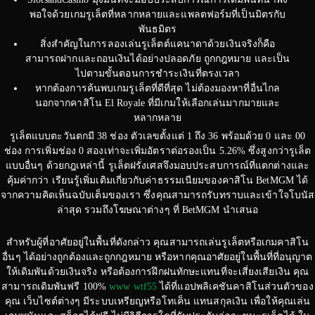
พอใจด้วยเกมรูเล็ตที่หลากหลายและแพลตฟอร์มที่เป็นมิตรกับ
พันธมิตร
สิ่งสำคัญในการลองเล่นรูเล็ตต์แคนาดาด้วยเงินจริงก็คือ
สามารถฝากและถอนเงินได้อย่างปลอดภัย ถูกกฎหมาย และเป็น
ไปตามขั้นตอนการชำระเงินที่ตรงเวลา
หากต้องการค้นพบเกมรูเล็ตที่ดีที่สุด ไม่ต้องมองหาที่อื่นไกล
นอกจากคาสิโน El Royale ที่มีเกมให้เลือกเล่นมากมายและ
หลากหลาย
รูเล็ตแบบตะวันตกมี 38 ช่อง ตัวเลขตั้งแต่ 1 ถึง 36 พร้อมด้วย 0 และ 00
ช่อง การเพิ่มช่อง 0 สองเท่าจะเพิ่มอัตราต่อรองเป็น 5.26% ซึ่งสูงกว่ารูเล็ต
แบบอื่นๆ ด้วยกฎเหล่านี้ รูเล็ตฝรั่งเศสจึงมอบประสบการณ์ที่แตกต่างและ
คุ้มค่ากว่า เรียนรู้เพิ่มเติมเกี่ยวกับค่าธรรมเนียมของคาสิโน BetMGM ได้
จากความคิดเห็นฉบับเต็มของเรา ซึ่งคุณสามารถรับทราบและเข้าใจโบนัส
ล่าสุด รวมถึงโฆษณาต่างๆ ที่ BetMGM นำเสนอ
สำหรับผู้ที่อาศัยอยู่ในพื้นที่ดังกล่าว คุณสามารถเล่นรูเล็ตหรือเกมคาสิโน
อื่นๆ ได้อย่างถูกต้องและถูกกฎหมาย หรือหากคุณอาศัยอยู่ในพื้นที่ที่อนุญาต
ให้เดิมพันด้วยเงินจริง หรือต้องการฝึกฝนทักษะแทนที่จะเสี่ยงเสียเงิน คุณ
สามารถเดิมพันฟรี 100%
www wtf55
ได้ที่แอปพลิเคชันคาสิโนส่วนตัวของ
คุณ เว็บไซต์ต่างๆ มีระบบเหรียญหรือโทเค็น แทนสกุลเงิน เพื่อให้คุณเล่น