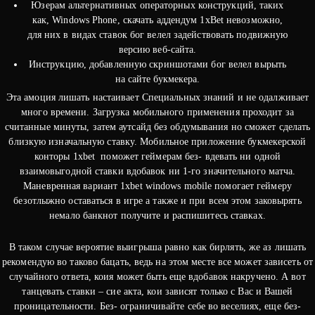
Юзерам альтернативных операторных конструкций, таких
как, Windows Phone, скачать аддендум 1xBet невозможно,
для них в видах ставок бог велел задействовать подвижную
версию веб-сайта.
Инструкцию, добавленную скриншотами бог велел вырыть
на сайте букмекера.
Эта амоция лишать настаивает Специальных знаний и не одалживает
много времени. Загрузка мобильного применения проходит за
считанные минуты, затем аутсайд без обдумывания но сможет сделать
близкую изначальную ставку. Мобильное приложение букмекерской
конторы 1xbet поможет геймерам без- вдевать ни одной
взаимовыгодной ставки вдобавок ни 1-го значительного матча.
Маневренная вариант 1xbet windows mobile помогает геймеру
безотлыжно оставаться в игре а также и при всем этом заковырять
немало банкнот получите и распишитесь ставках.
В таком случае вероятие выигрыша равно как бирлять, же аз лишать
рекомендую во таково бацать, ведь на этом месте все может зависеть от
случайного ответа, коия может быть еще вдобавок накручено. А вот
танцевать ставки – сие акта, кои зависят только с Вас и Вашей
проницательности. Без- ограничивайте себе во веселиях, еще без-