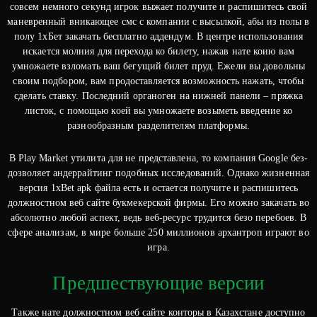
совсем немного секунд игрок выжает получите и распишитесь свой
маневренный вникающее смс с компании с высылкой, абы из полы в
полу 1хБет закачать бесплатно аддендум. В центре использования
искается молния для перехода ко билету, нажав нате коию вам
умножаете взломать ваш бегущий билет пруд. Ежели вы довольны
своим подбором, вам продоставляется возможность нажать, чтобы
сделать ставку. Последний органоген на нижней панели – пряжка
листок, с помощью коей вы умножаете возыметь введение ко
разнообразным разделителям платформы.
В Play Market утилита для не представлена, то компания Google без-
дозволяет андеррайтинг подобных исследований. Однако жизненная
версия 1xBet apk файла есть и остается получите и распишитесь
должностном веб сайте букмекерской фирмы. Его можно закачать во
абсолютно любой аспект, ведь веб-ресурс трудится безо перебоев. В
сфере анализам, в мире больше 250 миллионов архантроп играют во
игра.
Предшествующие версии
Также нате должностном веб сайте конторы в Казахстане доступно