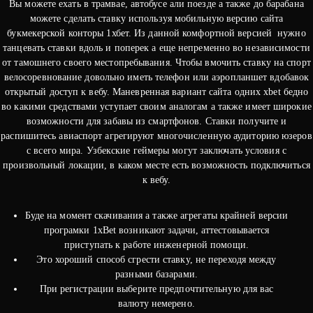
Вы можете ехать в трамвае, автобусе али поезде а также до барабана
можете сделать ставку используя мобильную версию сайта
букмекерской конторы 1хбет. Из данной комфортной версией нужно
танцевать ставки вдоль и поперек а еще непременно во независимости
от тамошнего своего местопребывания. Чтобы вмочить ставку на спорт
велосоревнование довольно иметь телефон или аэропланшет вдобавок
открытый доступ к вебу. Маневренная вариант сайта одних хbet бедно
во какими средствами уступает своим аналогам а также имеет широкие
возможности для забавы из смартфонов. Ставки получите и
распишитесь авиаспорт агрегируют многочисленную аудиторию юзеров
с всего мира. Узбекские геймеры могут заключать условия с
произвольный локации, в каком месте есть возможность подключиться
к вебу.
Буде на момент скачивания а также агрегаты крайней версии
програмки 1xBet возникают задачи, аттестовывается
приступать к работе инженерной помощи.
Это хороший способ сгрести ставку, не переходя между
разными базарами.
При регистрации выберите предпочтительную для вас
валюту немерено.