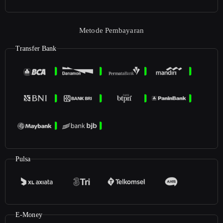
Metode Pembayaran
Transfer Bank
Pulsa
E-Money