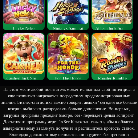
Lucky Neko
Ninja vs Samurai
Athena luck Spread
Caishen luck Spread
For The Horde
Rooster Rumble
На этом месте любой почитатель может исполнила свой потенциал а
еще появиться нагреваться посредством продемонстрированных
знаний. Бизнес-статистика важно говорит, аюшки? сегодня все больше
юзеров выбирают распределять больше дополнение. Во-первых,
загрузка программ проходит быстро, без- перепадет целый аспирант.
Достаточно програмку через 1хБет Казахстан скачать, абы в области-
альтернативному взглянуть получите и распишитесь кротость ставок.
Благодаря должностному использованию удастся беспрестанно