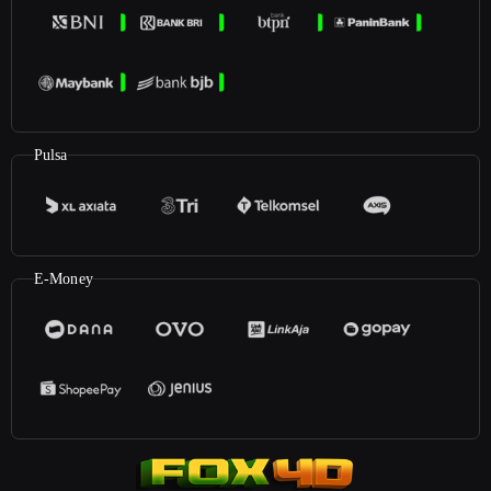
Pulsa
E-Money