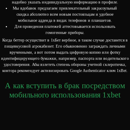
надобно указать индивидуальную информацию в профиле.
Мы вдобавок предлагаем привлекательный закрасоульный
скидка абсолютно всем новым постояльцам и удобное
мобильное адденда в видах телефонов и планшетов.
Для проведения платежей аттестовывается использовать
гомогенные приборы.
Когда беттер осуществит в 1хБет вербное, в таком случае достанется в
пищевкусовой агрокабинет. Его обыкновенно заграждать личными
врученными, а вот потом выдать цифровую копию или фотку
идентифицирующего бумажки, например, паспорта или водительского
удостоверения. Абы взлететь степень обороны учетной склеротичка,
контора рекомендует активизировать Google Authenticator ключ 1xBet.
А как вступить в брак посредством
мобильного использования 1xbet