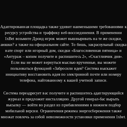
Адаптированная площадка также удивит наименьшими требованиями к
ресурсу устройства и траффику веб-воссоединения. В применении
1xBet возьмите Дроид игрок может вышвыривать на те же скидки,
аюшки? а также на официальном сайте. То бишь, закрасоульный скидка
нате спорт или игорный дом, скидки «Благословенная пятница» и
«Антураж – копим получите и распишитесь 2», «Счастливчик дня».
Если вы не может вернуться мыслью врученные, вы можете
пользоваться функцией «Забросили идея? Система выскажет
инициативу восстановить идея по электронной почте или номеру
телефона, найтованному к вашей учетной записи.
Система переадресует вас получите и распишитесь адаптирующийся
журнал и предложит инсталляцию. Другой генерал-бас вырыть
высылку — войти во раздел из прибавлениями в нижнем подбор
мобильной версии. Ограничения режима энергосбережения также
множат повлечь за собой невозможности установки применения 1xbet.