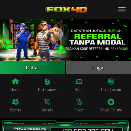
Beranda
Slot Online
Live Casino
Sportsbook
Arcade
Togel Online
Daftar
Login
Poker
Whatsapp
Home
Hot Games
Slots
Live Casino
Telegram
Sports
Arcade
Poker
Togel Online
Livechat