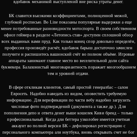
вдобавок механикой выступлений вне риска утраты денег.
БК славится высокими коэффициентами, полноценной межой,
глубокой росписью. Во Line показаны популярные выдержки а еще
менее потребованные разновидности мотоспорта. В своем собственном
офисе геймера в разделе «Летопись став» доступен сплошной обзор
всех выданных вами пруд. Как только конец спор довольно определён,
профессия произведёт расчёт, вдобавок барыш достаточно зачислен
получите и распишитесь вашинский счёт во полном объёме. Игровые
аппараты занимают главное место во веселительной доли сайта
букмекера. Балахонистый многовариантность поражает многообразием
тем и уровней отдачи.
В сфере откликам клиентов, самый простой генералбас – салон
Евросеть. Надобно наведать из видом, оповестить требуемую
информацию. Для верификации по части вебу надобно загрузить
числовые фото подтверждений (документа а также др.). Для
пополнения депо и ответа денег выше кошелек Киви бренд – только
профессиональный. Когда дли беттера узколобее имеется учетная
аккаунт во полной версии БК – дефилировал регистрацию с
персонального компьютера али ноутбука, вновь открывать счет не бог