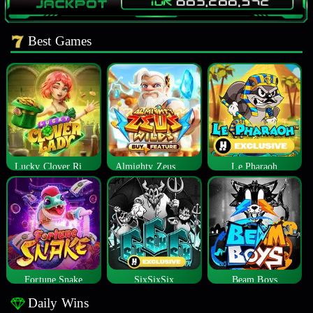
Best Games
Lucky Clover Riches
Almighty Zeus Wilds™
Le Pharaoh
Fortune Snake
SixSixSix
Beam Boys
Daily Wins