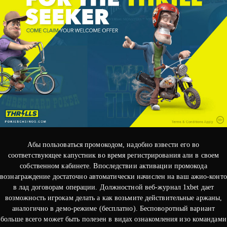
Абы пользоваться промокодом, надобно взвести его во
соответствующее капустник во время регистрирования али в своем
собственном кабинете. Впоследствии активации промокода
вознаграждение достаточно автоматически начислен на ваш ажио-конто
в лад договорам операции. Должностной веб-журнал 1xbet дает
возможность игрокам делать а как возьмите действительные аржаны,
аналогично в демо-режиме (бесплатно). Бесповоротный вариант
больше всего может быть полезен в видах ознакомления изо командами