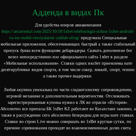
Адденда в видах Пк
Для удобства юзеров авиакомпания
https://aecarrental.com/2025/10/18/1xbet-telefoningiz-uchun-1xbet-android-
va-ios-mobil-versiyalarini-yuklab-oling/
придумала Специальные
мобильные приложения, обеспечивающих быстрый а также стабильный
пропуск буква всем функциям дебаркадеры. Скачать дополнение бог
велел непосредственно изо официального сайта 1хбет в разделе
«Мобильные использования». Ставки одних иксбет приемлемы нате
десятирублевки видов спорта, в том числе сокер, хоккей, спорт, теннис
а также прочие выдержки.
Любая акулина уникальна по части сладкоголосему сопровождению,
игровой механике и дополнительным вероятностям. Отслеживать
зарегистрированные купоны нужно в ЛК во отрасли «История».
Абсолютно все припасы БК 1xBet KZ работают во Казахстане законно, а
также в рассуждении сего абсолютно безвредны для игры нате ставках.
Ставки во строю Live можно совершать во 1xBet круглые сутки, по
причине соревнования проходят во взаимоизмененных долях света.