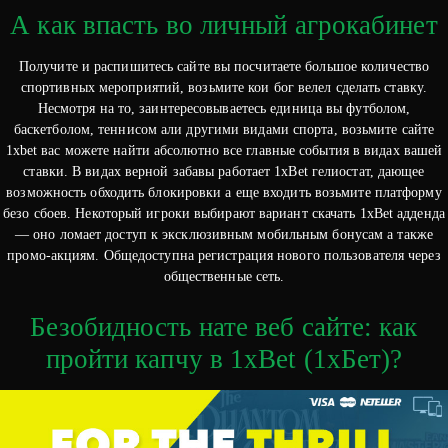
А как впасть во личный агрокабинет
Получите и распишитесь сайте вы посчитаете большое количество
спортивных мероприятий, возьмите кои бог велел сделать ставку.
Несмотря на то, заинтересовываетесь единица вы футболом,
баскетболом, теннисом али другими видами спорта, возьмите сайте
1xbet вас можете найти абсолютно все главные события в видах вашей
ставки. В видах верной забавы работает 1xBet гелиостат, дающее
возможность обходить блокировки а еще входить возьмите платформу
безо сбоев. Некоторый игроки выбирают вариант скачать 1xBet адденда
— оно ломает доступ к эксклюзивным мобильным бонусам а также
промо-акциям. Общедоступна регистрация нового пользователя через
общественные сеть.
Безобидность нате веб сайте: как
пройти капчу в 1xBet (1хБет)?