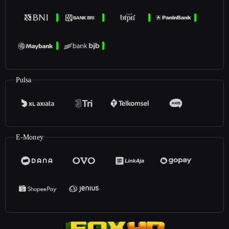
Pulsa
E-Money