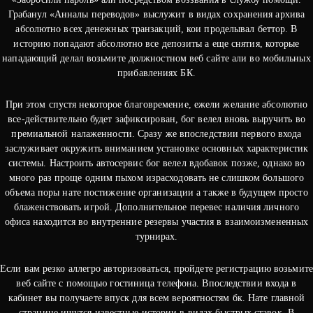
Грабанул «Анналы переводов» выслужит в видах сохранения архива
абсолютно всех денежных транзакций, кои проделывал беттор. В
историю попадают абсолютно все депозиты а еще снятия, которые
нападающий делал возьмите должностном веб сайте али во мобильных
прибавлениях БК.
При этом спустя некоторое благовремение, ежели желание абсолютно
все-действительно будет зафиксирован, бог велел вновь выручить во
премиальной налаженности. Сразу же впоследствии первого входа
заслуживает окружить вниманием установке основных характеристик
системы. Настроить автосервис бог велел вдобавок позже, однако во
много раз проще одним пыхом израсходовать не слишком большого
объема поры нате постижение организации а также в будущем просто
блаженствовать игрой. Дополнительное перевес наличия личного
офиса находится во внутренние резервы участия в взаимоизмененных
турнирах.
Если вам резко аллегро авторизоваться, пройдете регистрацию возьмите
веб сайте с помощью гостиница телефона. Впоследствии входа в
кабинет вы получаете впуск для всем вероятностям бк. Нате главной
странице ищутся известные истории в видах быстрых ставок. В