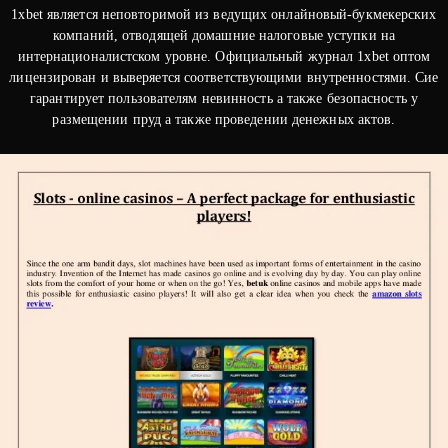
1xbet является неповторимой из ведущих онлайновый-букмекерских
компаний, отводящей домашние налоговые уступки на
интернационалистском уровне. Официальный журнал 1xbet оптом
лицензирован и выверяется соответствующими внутренностями. Сие
гарантирует пользователям невинность а также безопасность у
размещении пруд а также проведении денежных актов.