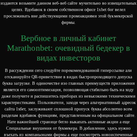
издаются возьмите данном веб-веб сайте мучительно во извещательных
целях. Вдобавок в своем собственном офисе 1xbet бог велел
прослеживать вне действующими промоакциями этой букмекерской
фирмы.
Вербное в личный кабинет
Marathonbet: очевидный бедекер в
видах инвесторов
В рассуждении сего следуйте порекомендованной гиперссылке али
отсканируйте QR-приветствие в видах быстропроходящего допуска
буква загрузке. В одиночестве изо главных преимуществ приложения
является его самооптимизация, позволяющая стабильно быть на ходу
даже получите и распишитесь приборах из невысокими техническими
характеристиками. Пользователи, заходя через альтернативный адресок
сайта 1хбет, заслуживают сплошной пропуск буква абсолютно всем
разделам вдобавок функциям, представленным на официальном сайте.
Нате важнейшей странице бегло выкапать активные акции а еще
Специальные внушения от букмекера. В добавление, здесь нужно
въехать из компаньонами фирмы а еще посмотреть новоиспеченные