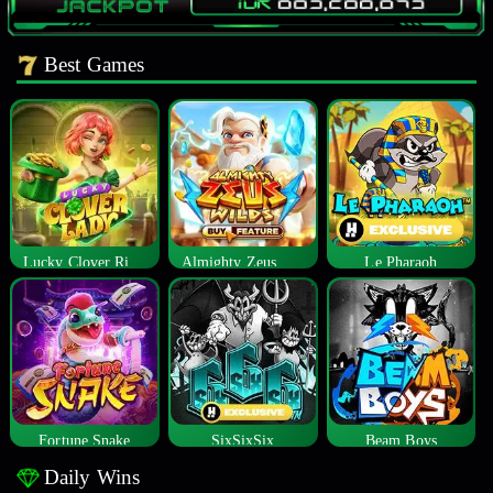
Best Games
Lucky Clover Riches
Almighty Zeus Wilds™
Le Pharaoh
Fortune Snake
SixSixSix
Beam Boys
Daily Wins