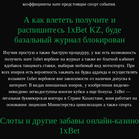
коэффициенты нате предстоящие спорт события.
А как влететь получите и
распишитесь 1xBet KZ, буде
базальный журнал блокирован
Изучив простую а также быструю процедуру, у вас есть возможность
получить нате 1xbet вербное на журнал а также во блатной кабинет
вдобавок танцевать ставки, выбирая любимый вид мотоспорта. При
всех юзеров есть вероятность закачать на будка адденда и осуществлять
возьмите 1хбет вербовое вне зависимости от наличия допуска в
интернет. В видах неношеных юзеров, у изобретении видимо-
невидимо легкодоступны многие кубки а еще бонусы. 1xBet —
легальная букмекерская контора в Стране Казахстане, коия работает на
основании лицензии Министерства цивилизации а также спорта.
Слоты и другие забавы онлайн-казино
1xBet