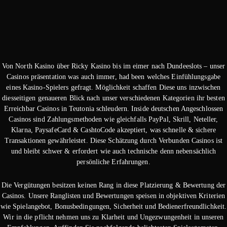
Von North Kasino über Ricky Kasino bis im eimer nach Dundeeslots – unser
Casinos präsentation was auch immer, had been welches Einfühlungsgabe
eines Kasino-Spielers gefragt. Möglichkeit schaffen Diese uns inzwischen
diesseitigen genaueren Blick nach unser verschiedenen Kategorien ihr besten
Erreichbar Casinos in Teutonia schleudern. Inside deutschen Angeschlossen
Casinos sind Zahlungsmethoden wie gleichfalls PayPal, Skrill, Neteller,
Klarna, PaysafeCard & CashtoCode akzeptiert, was schnelle & sichere
Transaktionen gewährleistet. Diese Schätzung durch Verbunden Casinos ist
und bleibt schwer & erfordert wie auch technische denn nebensächlich
persönliche Erfahrungen.
Die Vergütungen besitzen keinen Rang in diese Platzierung & Bewertung der
Casinos. Unsere Ranglisten und Bewertungen speisen in objektiven Kriterien
wie Spielangebot, Bonusbedingungen, Sicherheit und Bedienerfreundlichkeit.
Wir in die pflicht nehmen uns zu Klarheit und Ungezwungenheit in unseren