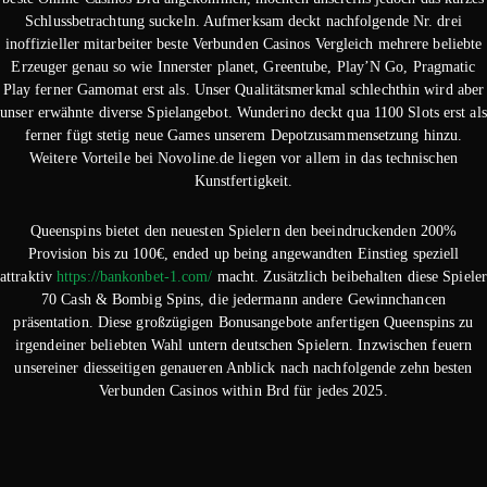
Schlussbetrachtung suckeln. Aufmerksam deckt nachfolgende Nr. drei
inoffizieller mitarbeiter beste Verbunden Casinos Vergleich mehrere beliebte
Erzeuger genau so wie Innerster planet, Greentube, Play’N Go, Pragmatic
Play ferner Gamomat erst als. Unser Qualitätsmerkmal schlechthin wird aber
unser erwähnte diverse Spielangebot. Wunderino deckt qua 1100 Slots erst als
ferner fügt stetig neue Games unserem Depotzusammensetzung hinzu.
Weitere Vorteile bei Novoline.de liegen vor allem in das technischen
Kunstfertigkeit.
Queenspins bietet den neuesten Spielern den beeindruckenden 200%
Provision bis zu 100€, ended up being angewandten Einstieg speziell
attraktiv
https://bankonbet-1.com/
macht. Zusätzlich beibehalten diese Spieler
70 Cash & Bombig Spins, die jedermann andere Gewinnchancen
präsentation. Diese großzügigen Bonusangebote anfertigen Queenspins zu
irgendeiner beliebten Wahl untern deutschen Spielern. Inzwischen feuern
unsereiner diesseitigen genaueren Anblick nach nachfolgende zehn besten
Verbunden Casinos within Brd für jedes 2025.