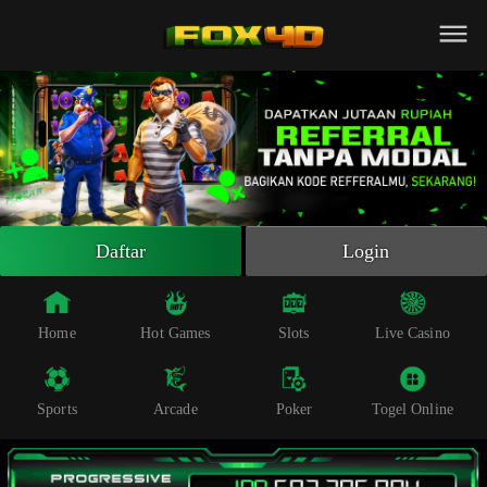
Beranda
Slot Online
Live Casino
Sportsbook
Arcade
Togel Online
Daftar
Login
Poker
Whatsapp
Home
Hot Games
Slots
Live Casino
Telegram
Sports
Arcade
Poker
Togel Online
Livechat