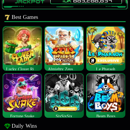
Best Games
Lucky Clover Riches
Almighty Zeus Wilds™
Le Pharaoh
Fortune Snake
SixSixSix
Beam Boys
Daily Wins