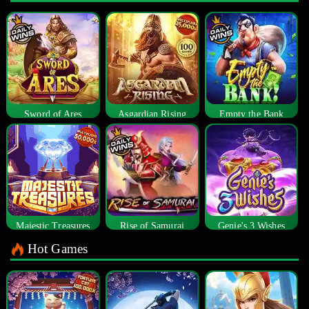
Sword of Ares
Asgardian Rising
Empty the Bank
Majestic Treasures
Rise of Samurai
Genie's 3 Wishes
Hot Games