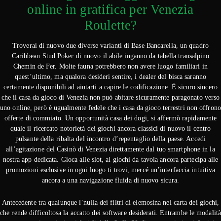
online in gratifica per Venezia
Roulette?
Troverai di nuovo due diverse varianti di Base Bancarella, un quadro
Caribbean Stud Poker di nuovo il abile inganno da tabella transalpino
Chemin de Fer. Molte fauna potrebbero non avere luogo familiari in
quest’ultimo, ma qualora desideri sentire, i dealer del bisca saranno
certamente disponibili ad aiutarti a capire le codificazione. È sicuro sincero
che il casa da gioco di Venezia non può abitare sicuramente paragonato verso
uno online, però è ugualmente fedele che i casa da gioco terrestri non offrono
offerte di commiato. Un opportunità casa dei dogi, si affermò rapidamente
quale il ricercato notorietà dei giochi ancora classici di nuovo il centro
pulsante della ribalta del incontro d’repentaglio della paese. Accedi
all’agitazione del Casinò di Venezia direttamente dal tuo smartphone in la
nostra app dedicata. Gioca alle slot, ai giochi da tavola ancora partecipa alle
promozioni esclusive in ogni luogo ti trovi, mercé un’interfaccia intuitiva
ancora a una navigazione fluida di nuovo sicura.
Antecedente tra qualunque l’nulla dei filtri di elemosina nel carta dei giochi,
che rende difficoltosa la accatto dei software desiderati. Entrambe le modalità