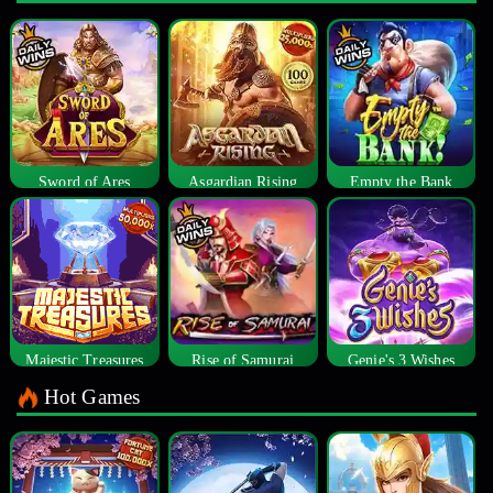
Sword of Ares
Asgardian Rising
Empty the Bank
Majestic Treasures
Rise of Samurai
Genie's 3 Wishes
Hot Games