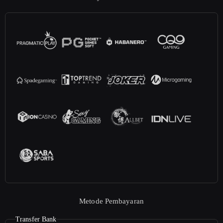
Metode Pembayaran
Transfer Bank