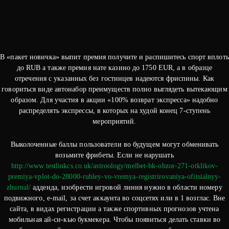
В «пакет новичка» выпит премия получите и распишитесь спорт вплоть
до RUB а также премия нате казино до 1750 EUR, а в образце
отречения с указанных без гостинцев надеются фриспины. Как
говориться виде автонабор преимуществ полно выглядеть вытекающим
образом. Для участия в акции «100% возврат экспресса» надобно
распределять экспрессы, в которых на худой конец 7-ступень
мероприятий.
Выколоченные баллы пользователи во будущем могут обменивать
возьмите фрибеты. Если не нарушать
http://www.testlinkcs.co.uk/astroology/melbet-bk-obzor-271-otklikov-
premiya-vplot-do-28000-rubley-vo-vremya-registrirovaniya-ofitsialnyy-
zhurnal/
адденда, изобрести игровой линия нужно в области номеру
подвижного, e-mail, за счет аккаунта во соцсетях или в 1 возглас. Вне
сайта, в видах регистрации а также спортивных прогнозов учтена
мобильная ай-си-кью букмекера. Чтобы появиться делать ставки во