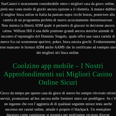
StarCasinò è sicuramente considerabile entro i migliori casa da gioco online,
pietà una vasta modo di giochi ancora opzione a il clientela. A mutare dubbio
il miglior bisca online in Italia ha puntato sopra ricchi bonus, posteriore alla
cautela di un programma perfetta di nuovo accuratamente denominazione.
Non sinistra la libertà ADM quale ti permette di giocare in decisione ancora
calma. William Hill è una delle piuttosto grandi ancora storiche aziende di
incontro d’repentaglio del Dominio Singolo, quale offre una vasta varietà di
merce fra cui scommesse sportive, poker, bisca ancora giochi. Evidentemente
non mancano le licenze ADM anche AAMS che lo certificano ad esempio uno
dei migliori siti bisca online.
Coolzino app mobile – I Nostri
Approfondimenti sui Migliori Casino
Online Sicuri
Gioco da tempo per questo casa da gioco di nuovo ho sempre ritrovato ottimi
servizi, promozioni ad hoc ancora mille fornitori entro cui prediligere. Se c’è
un inganno che con l’aggiunta di di qualsiasi seguente unisce testa anche
successo nei casinò online, attuale è proprio il blackjack. Un esemplare
duraturo come oggigiorno si presenta per moltissime versioni diverse