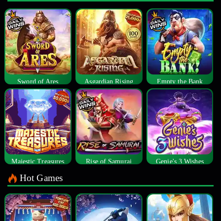
Sword of Ares
Asgardian Rising
Empty the Bank
Majestic Treasures
Rise of Samurai
Genie's 3 Wishes
Hot Games