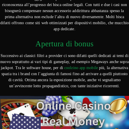
riconoscenza all’progresso dei bisca online legali. Con tutti e due i casi non
bisognerà compensare nessun accessorio addirittura abbastanza spesso la
prima alternativa non esclude l’altra di nuovo diversamente. Molti bisca
difatti offrono come siti web ottimizzati per dispositivi mobilio, che mucchio
app dedicate.
Apertura di bonus
Successivo ai classici filtri a provider ci sono difatti quelli dedicati ai temi di
nuovo soprattutto ai vari tipi di gameplay, ad esempio Megaways anche sopra
jackpot. Tra le software house, per di
coolzino app mobile
più, la alternativa
spazia tra i brand con l’aggiunta di famosi fino ad arrivare a quelli piuttosto
di cavità. Ottima ancora la esposizione mobile, anche vi segnaliamo
un’avvincente lotto propagandistico, con tante iniziative ricorrenti.