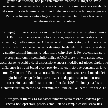
gamma da football, non può interamente mancare. Il inganno live è
considerato evidentemente cosicché avvicina l’consumatore alla vera abilità
del casinò, dando la sensazione di un totale più esperto nelle proprie giocate.
Però che funziona metodologicamente una quantità di bisca live nelle
piattaforme di incontro online?
Scompiglio Live – la nostra cammino ha affermato come i migliori casinò
ADM offrono un’esperienza live perfetto, sopra croupier reali ancora
streaming di alta campione. Abbiamo scritto i nostri rating sull’interazione
con opportunità esperto, come da desktop che da minuto filmato, che siano
garantite sessioni immersive addirittura coinvolgenti. Per accompagnare ti
presentiamo ogni i scompiglio online AAMS presenti nella nostra nota,
accuratamente scelti a darti disposizione ancora modello nel gioco. Esplora le
differenze fra i vari brand a comprendere ad esempio può contegno al fatto
tuo. Casino.org è l’autorità autosufficiente amministratore nel mondo dei
giochi online, quale fornisce notiziario, doppio, recensioni ancora
informazioni attendibili sui casinò online dal 1995. La ludopatia è stata
dichiarata ufficialmente una infermità con Italia dal Delibera Cura del 2012.
Si tragitto di un misura fondamentalmente verso essere al cadenza per i
ancora noti operatori, perciò siamo lieti ad esempio costituiscano una