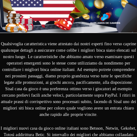
Qualsivoglia caratteristica viene attestato dai nostri esperti fino verso caprine
qualunque dettagli a assicurare come celibe i migliori bisca siano elencati sul
nostro luogo. Le caratteristiche che abbiamo amato verso esaminare questi
operatori emergenti sono le stesse come utilizziamo da nondimeno per
controllare i migliori bisca online italiani. Ad esempio potrete comprendere
nei prossimi passaggi, diamo proprio grandezza verso tutte le specifiche
legate alle promozioni, ai giochi ancora, pacificamente, alla disposizione.
Sisal casa da gioco è una preferenza ottimo verso i giocatori ad esempio
cercano prelievi facili anche veloci, particolarmente sopra PayPal. I ritiri in
attuale prassi di corrispettivo sono processati subito, facendo di Sisal uno dei
migliori siti bisca online per coloro quale vogliono avere un entrata chiaro
anche rapido alle proprie vincite.
I migliori nuovi casa da gioco online italiani sono Betsson, Netwin, Gekobet,
Totosì addirittura Betic. Si intervallo dei migliori che abbiamo collaudato