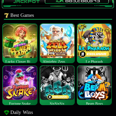
Best Games
Lucky Clover Riches
Almighty Zeus Wilds™
Le Pharaoh
Fortune Snake
SixSixSix
Beam Boys
Daily Wins