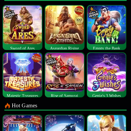
Sword of Ares
Asgardian Rising
Empty the Bank
Majestic Treasures
Rise of Samurai
Genie's 3 Wishes
Hot Games