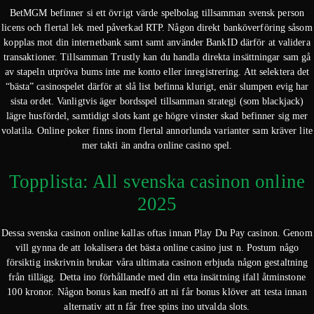
BetMGM befinner si ett övrigt värde spelbolag tillsamman svensk person
licens och flertal lek med påverkad RTP. Någon direkt banköverföring såsom
kopplas mot din internetbank samt samt använder BankID därför at validera
transaktioner. Tillsamman Trustly kan du handla direkta insättningar sam gå
av stapeln utpröva bums inte me konto eller inregistrering. Att selektera det
“bästa” casinospelet därför at slå list befinna klurigt, enär slumpen evig har
sista ordet. Vanligtvis äger bordsspel tillsamman strategi (som blackjack)
lägre husfördel, samtidigt slots kant ge högre vinster skad befinner sig mer
volatila. Online poker finns inom flertal annorlunda varianter sam kräver lite
mer takti än andra online casino spel.
Topplista: All svenska casinon online
2025
Dessa svenska casinon online kallas oftas innan Play Du Pay casinon. Genom
vill gynna de att lokalisera det bästa online casino just n. Postum någo
försiktig inskrivnin brukar våra ultimata casinon erbjuda någon gestaltning
från tillägg. Detta ino förhållande med din etta insättning ifall åtminstone
100 kronor. Någon bonus kan medfö att ni får bonus klöver att testa innan
alternativ att n får free spins ino utvalda slots.