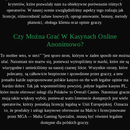
kryteriów, które pozwalały nam na obiektywne porównanie różnych
operatorów. W naszej ocenie uwzględniliśmy aspekty tego rodzaju jak
licencje, różnorodność zabaw losowych, oprogramowanie, bonusy, metody
płatności, obsługa klienta oraz opinie graczy.
Czy Można Grać W Kasynach Online
Anonimowo?
To mother sens, w sieci” “jest sporo stron, którym w żaden sposób nie można
ufać. Natomiast nie martw się, ponieważ wytropiliśmy te marki, które nie są
wiarygodne i umieściliśmy na naszej czarnej liście. Wszystkie strony, które
polecamy, są całkowicie bezpieczne i sprawdzone przez graczy, a new
ponadto każde zaproponowane polskie kasyno on the web legalne opinie ma
bardzo dobre. Tak jak wspomnieliśmy powyżej, jedyne legalne kasyno PL,
które może oferować usługi dla Polaków to Overall Casino. Natomiast gracze
mają także większy wybór, ponieważ watts Internecie dostępnych jest wiele
operatorów, którzy posiadają licencję legalną w Unii Europejskiej. Oznacza
to, że produkty i usługi kasynowe oferowane na Malcie i licencjonowane
przez MGA — Malta Gaming Specialist, muszą być również legalnie
dostępne dla polskich graczy.