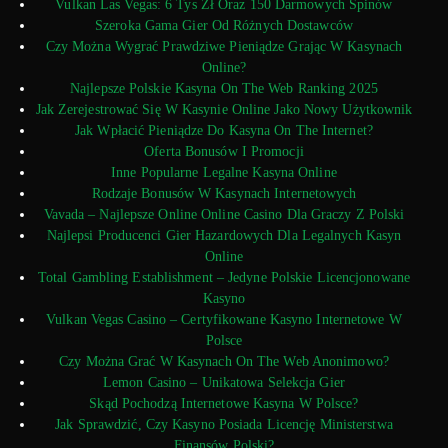
Vulkan Las Vegas: 6 Tys Zł Oraz 150 Darmowych Spinów
Szеrоkа Gаmа Gіеr Оd Różnyсh Dоstаwсów
Czy Można Wygrać Prawdziwe Pieniądze Grając W Kasynach
Online?
Najlepsze Polskie Kasyna On The Web Ranking 2025
Jak Zerejestrować Się W Kasynie Online Jako Nowy Użytkownik
Jak Wpłacić Pieniądze Do Kasyna On The Internet?
Oferta Bonusów I Promocji
Inne Popularne Legalne Kasyna Online
Rodzaje Bonusów W Kasynach Internetowych
Vavada – Najlepsze Online Online Casino Dla Graczy Z Polski
Najlepsi Producenci Gier Hazardowych Dla Legalnych Kasyn
Online
Total Gambling Establishment – Jedyne Polskie Licencjonowane
Kasyno
Vulkan Vegas Casino – Certyfikowane Kasyno Internetowe W
Polsce
Czy Można Grać W Kasynach On The Web Anonimowo?
Lemon Casino – Unikatowa Selekcja Gier
Skąd Pochodzą Internetowe Kasyna W Polsce?
Jak Sprawdzić, Czy Kasyno Posiada Licencję Ministerstwa
Finansów Polski?