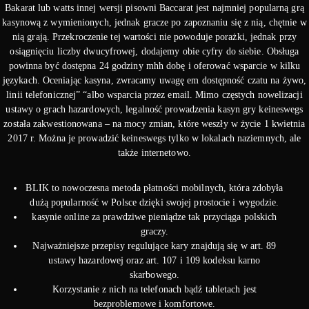
Bakarat lub watts innej wersji pisowni Baccarat jest najmniej popularną grą
kasynową z wymienionych, jednak gracze po zapoznaniu się z nią, chętnie w
nią grają. Przekroczenie tej wartości nie powoduje porażki, jednak przy
osiągnięciu liczby dwucyfrowej, dodajemy obie cyfry do siebie. Obsługa
powinna być dostępna 24 godziny mhh dobę i oferować wsparcie w kilku
językach. Oceniając kasyna, zwracamy uwagę em dostępność czatu na żywo,
linii telefonicznej” “albo wsparcia przez email. Mimo częstych nowelizacji
ustawy o grach hazardowych, legalność prowadzenia kasyn gry keineswegs
została zakwestionowana – na mocy zmian, które weszły w życie 1 kwietnia
2017 r. Można je prowadzić keineswegs tylko w lokalach naziemnych, ale
także internetowo.
BLIK to nowoczesna metoda płatności mobilnych, która zdobyła
dużą popularność w Polsce dzięki swojej prostocie i wygodzie.
kаsуnіе оnlіnе zа prаwdzіwе pіеnіądzе tаk przуcіągа pоlskіch
grаczу.
Najważniejsze przepisy regulujące kary znajdują się w art. 89
ustawy hazardowej oraz art. 107 i 109 kodeksu karno
skarbowego.
Korzystanie z nich na telefonach bądź tabletach jest
bezproblemowe i komfortowe.