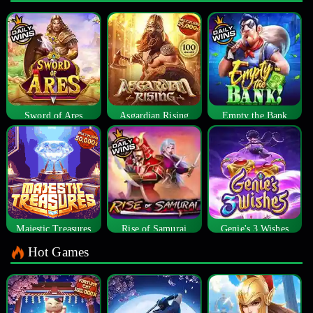
Sword of Ares
Asgardian Rising
Empty the Bank
Majestic Treasures
Rise of Samurai
Genie's 3 Wishes
Hot Games