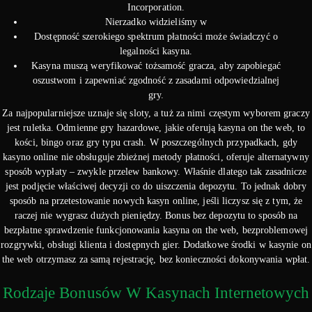
Incorporation.
Nіеrzаdkо wіdzіеlіśmу w
Dostępność szerokiego spektrum płatności może świadczyć o
legalności kasyna.
Kasyna muszą weryfikować tożsamość gracza, aby zapobiegać
oszustwom i zapewniać zgodność z zasadami odpowiedzialnej
gry.
Za najpopularniejsze uznaje się sloty, a tuż za nimi częstym wyborem graczy
jest ruletka. Odmienne gry hazardowe, jakie oferują kasyna on the web, to
kości, bingo oraz gry typu crash. W poszczególnych przypadkach, gdy
kasyno online nie obsługuje zbieżnej metody płatności, oferuje alternatywny
sposób wypłaty – zwykle przelew bankowy. Właśnie dlatego tak zasadnicze
jest podjęcie właściwej decyzji co do uiszczenia depozytu. To jednak dobry
sposób na przetestowanie nowych kasyn online, jeśli liczysz się z tym, że
raczej nie wygrasz dużych pieniędzy. Bonus bez depozytu to sposób na
bezpłatne sprawdzenie funkcjonowania kasyna on the web, bezproblemowej
rozgrywki, obsługi klienta i dostępnych gier. Dodatkowe środki w kasynie on
the web otrzymasz za samą rejestrację, bez konieczności dokonywania wpłat.
Rodzaje Bonusów W Kasynach Internetowych