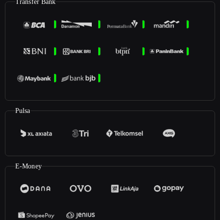
Transfer Bank
Pulsa
E-Money