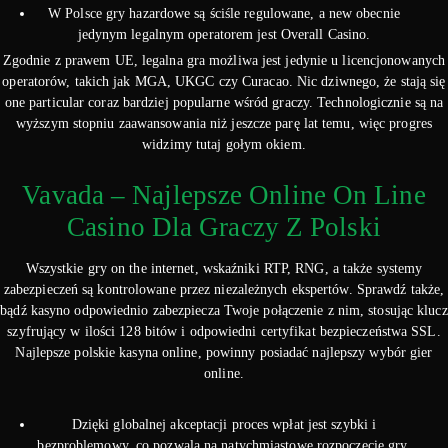
W Polsce gry hazardowe są ściśle regulowane, a new obecnie
jedynym legalnym operatorem jest Overall Casino.
Zgodnie z prawem UE, legalna gra możliwa jest jedynie u licencjonowanych
operatorów, takich jak MGA, UKGC czy Curacao. Nic dziwnego, że stają się
one particular coraz bardziej popularne wśród graczy. Technologicznie są na
wyższym stopniu zaawansowania niż jeszcze parę lat temu, więc progres
widzimy tutaj gołym okiem.
Vavada – Najlepsze Online On Line
Casino Dla Graczy Z Polski
Wszystkie gry on the internet, wskaźniki RTP, RNG, a także systemy
zabezpieczeń są kontrolowane przez niezależnych ekspertów. Sprawdź także,
bądź kasyno odpowiednio zabezpiecza Twoje połączenie z nim, stosując klucz
szyfrujący w ilości 128 bitów i odpowiedni certyfikat bezpieczeństwa SSL.
Najlepsze polskie kasyna online, powinny posiadać najlepszy wybór gier
online.
Dzięki globalnej akceptacji proces wpłat jest szybki i
bezproblemowy, co pozwala na natychmiastowe rozpoczęcie gry.