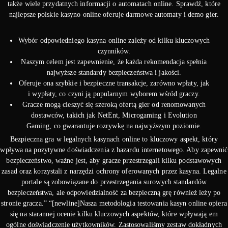
także wiele przydatnych informacji o automatach online. Sprawdź, które
najlepsze polskie kasyno online oferuje darmowe automaty i demo gier.
Wybór odpowiedniego kasyna online zależy od kilku kluczowych
czynników.
Naszym celem jest zapewnienie, że każda rekomendacja spełnia
najwyższe standardy bezpieczeństwa i jakości.
Oferuje ona szybkie i bezpieczne transakcje, zarówno wpłaty, jak
i wypłaty, co czyni ją popularnym wyborem wśród graczy.
Gracze mogą cieszyć się szeroką ofertą gier od renomowanych
dostawców, takich jak NetEnt, Microgaming i Evolution
Gaming, co gwarantuje rozrywkę na najwyższym poziomie.
Bezpieczna gra w legalnych kasynach online to kluczowy aspekt, który
wpływa na pozytywne doświadczenia z hazardu internetowego. Aby zapewnić
bezpieczeństwo, ważne jest, aby gracze przestrzegali kilku podstawowych
zasad oraz korzystali z narzędzi ochrony oferowanych przez kasyna. Legalne
portale są zobowiązane do przestrzegania surowych standardów
bezpieczeństwa, ale odpowiedzialność za bezpieczną grę również leży po
stronie gracza.” “[newline]Nasza metodologia testowania kasyn online opiera
się na starannej ocenie kilku kluczowych aspektów, które wpływają em
ogólne doświadczenie użytkowników. Zastosowaliśmy zestaw dokładnych