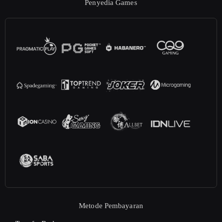
Penyedia Games
Metode Pembayaran