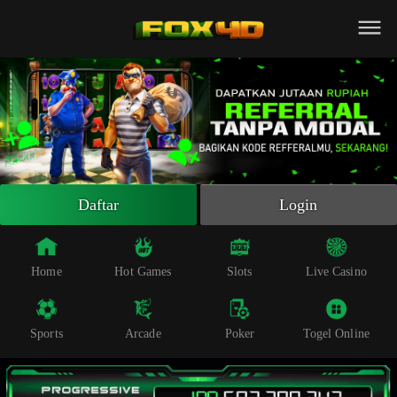
Beranda
Slot Online
Live Casino
Sportsbook
Arcade
Togel Online
Daftar
Login
Poker
Whatsapp
Home
Hot Games
Slots
Live Casino
Telegram
Sports
Arcade
Poker
Togel Online
Livechat