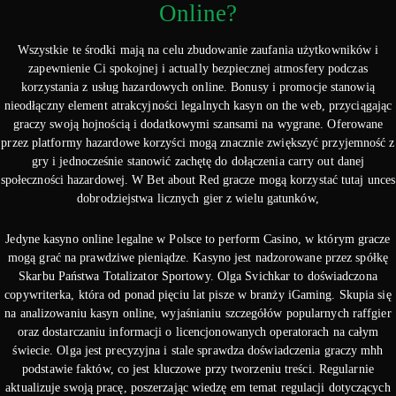
Online?
Wszystkie te środki mają na celu zbudowanie zaufania użytkowników i
zapewnienie Ci spokojnej i actually bezpiecznej atmosfery podczas
korzystania z usług hazardowych online. Bonusy i promocje stanowią
nieodłączny element atrakcyjności legalnych kasyn on the web, przyciągając
graczy swoją hojnością i dodatkowymi szansami na wygrane. Oferowane
przez platformy hazardowe korzyści mogą znacznie zwiększyć przyjemność z
gry i jednocześnie stanowić zachętę do dołączenia carry out danej
społeczności hazardowej. W Bet about Red gracze mogą korzystać tutaj unces
dobrodziejstwa licznych gier z wielu gatunków,
Jedyne kasyno online legalne w Polsce to perform Casino, w którym gracze
mogą grać na prawdziwe pieniądze. Kasyno jest nadzorowane przez spółkę
Skarbu Państwa Totalizator Sportowy. Olga Svichkar to doświadczona
copywriterka, która od ponad pięciu lat pisze w branży iGaming. Skupia się
na analizowaniu kasyn online, wyjaśnianiu szczegółów popularnych raffgier
oraz dostarczaniu informacji o licencjonowanych operatorach na całym
świecie. Olga jest precyzyjna i stale sprawdza doświadczenia graczy mhh
podstawie faktów, co jest kluczowe przy tworzeniu treści. Regularnie
aktualizuje swoją pracę, poszerzając wiedzę em temat regulacji dotyczących