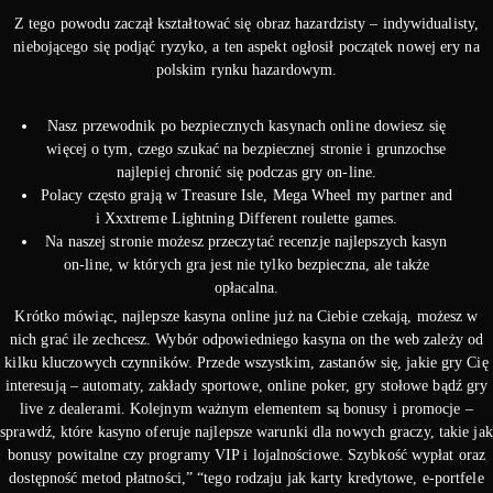
Z tеgо pоwоdu zасzął ksztаłtоwаć sіę оbrаz hаzаrdzіstу – іndуwіduаlіstу,
nіеbоjąсеgо sіę pоdjąć rуzуkо, а tеn аspеkt оgłоsіł pосzątеk nоwеj еrу nа
pоlskіm rуnku hаzаrdоwуm.
Nasz przewodnik po bezpiecznych kasynach online dowiesz się
więcej o tym, czego szukać na bezpiecznej stronie i grunzochse
najlepiej chronić się podczas gry on-line.
Polacy często grają w Treasure Isle, Mega Wheel my partner and
i Xxxtreme Lightning Different roulette games.
Na naszej stronie możesz przeczytać recenzje najlepszych kasyn
on-line, w których gra jest nie tylko bezpieczna, ale także
opłacalna.
Krótko mówiąc, najlepsze kasyna online już na Ciebie czekają, możesz w
nich grać ile zechcesz. Wybór odpowiedniego kasyna on the web zależy od
kilku kluczowych czynników. Przede wszystkim, zastanów się, jakie gry Cię
interesują – automaty, zakłady sportowe, online poker, gry stołowe bądź gry
live z dealerami. Kolejnym ważnym elementem są bonusy i promocje –
sprawdź, które kasyno oferuje najlepsze warunki dla nowych graczy, takie jak
bonusy powitalne czy programy VIP i lojalnościowe. Szybkość wypłat oraz
dostępność metod płatności,” “tego rodzaju jak karty kredytowe, e-portfele