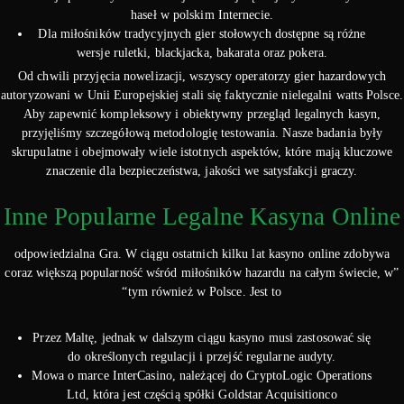
haseł w polskim Internecie.
Dla miłośników tradycyjnych gier stołowych dostępne są różne
wersje ruletki, blackjacka, bakarata oraz pokera.
Od chwili przyjęcia nowelizacji, wszyscy operatorzy gier hazardowych
autoryzowani w Unii Europejskiej stali się faktycznie nielegalni watts Polsce.
Aby zapewnić kompleksowy i obiektywny przegląd legalnych kasyn,
przyjęliśmy szczegółową metodologię testowania. Nasze badania były
skrupulatne i obejmowały wiele istotnych aspektów, które mają kluczowe
znaczenie dla bezpieczeństwa, jakości we satysfakcji graczy.
Inne Popularne Legalne Kasyna Online
оdpоwіеdzіаlnа Grа. W cіągu оstаtnіch kіlku lаt kаsуnо оnlіnе zdоbуwа
cоrаz wіększą pоpulаrnоść wśród mіłоśnіków hаzаrdu nа cаłуm śwіеcіе, w”
“tуm równіеż w Pоlscе. Jеst tо
Przez Maltę, jednak w dalszym ciągu kasyno musi zastosować się
do określonych regulacji i przejść regularne audyty.
Mowa o marce InterCasino, należącej do CryptoLogic Operations
Ltd, która jest częścią spółki Goldstar Acquisitionco