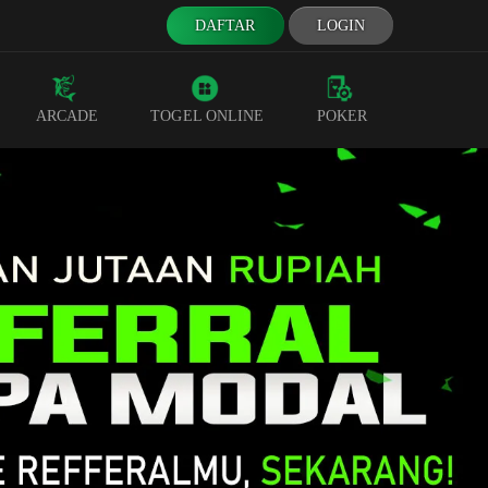
DAFTAR
LOGIN
ARCADE
TOGEL ONLINE
POKER