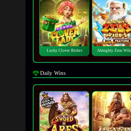
Lucky Clover Riches
Almighty Zeus Wi
Daily Wins