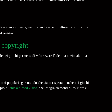
odi creativi per rispettare le normative senza sacrificare la
de e meno violente, valorizzando aspetti culturali e storici. La
originale.
l copyright
ale nei giochi permette di valorizzare l’identità nazionale, ma
ioni popolari, garantendo che siano rispettati anche nei giochi
mpio di
chicken road 2 slot
, che integra elementi di folklore e