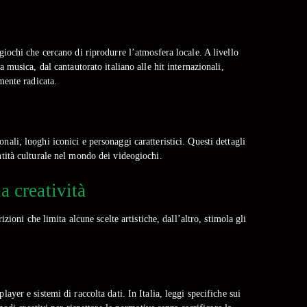
iochi che cercano di riprodurre l’atmosfera locale. A livello
musica, dal cantautorato italiano alle hit internazionali,
mente radicata.
onali, luoghi iconici e personaggi caratteristici. Questi dettagli
ntità culturale nel mondo dei videogiochi.
a creatività
zioni che limita alcune scelte artistiche, dall’altro, stimola gli
er e sistemi di raccolta dati. In Italia, leggi specifiche sui