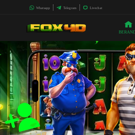
Whatsapp
Telegram
Livechat
BERAN