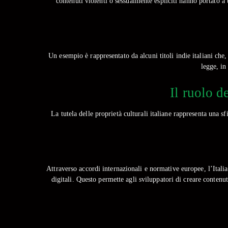
contenuti violenti o sessualmente espliciti hanno portato a 
Un esempio è rappresentato da alcuni titoli indie italiani che,
legge, in
Il ruolo d
La tutela delle proprietà culturali italiane rappresenta una s
Attraverso accordi internazionali e normative europee, l’Itali
digitali. Questo permette agli sviluppatori di creare contenut