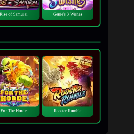
Rise of Samurai
Genie's 3 Wishes
For The Horde
Rooster Rumble