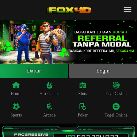
Beranda
Slot Online
Live Casino
Sportsbook
Arcade
Togel Online
Daftar
Login
Poker
Whatsapp
Home
Hot Games
Slots
Live Casino
Telegram
Sports
Arcade
Poker
Togel Online
Livechat