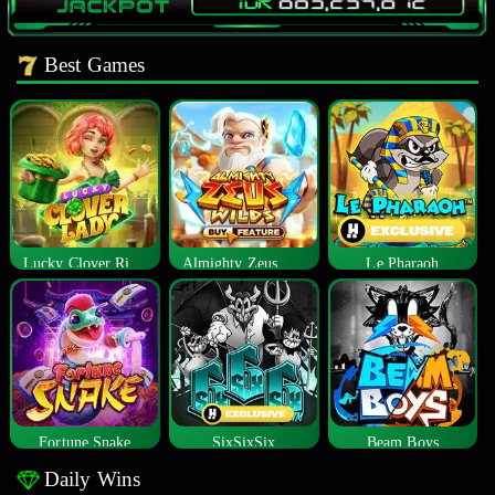
Best Games
Lucky Clover Riches
Almighty Zeus Wilds™
Le Pharaoh
Fortune Snake
SixSixSix
Beam Boys
Daily Wins