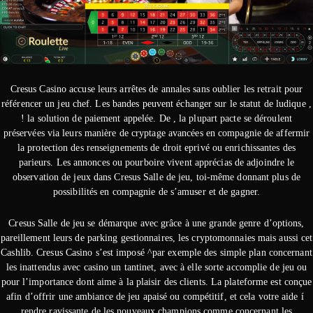
Cresus Casino accuse leurs arrêtes de annales sans oublier les retrait pour
référencer un jeu chef. Les bandes peuvent échanger sur le statut de ludique ,
! la solution de paiement appelée. De , la plupart pacte se déroulent
préservées via leurs manière de cryptage avancées en compagnie de affermir
la protection des renseignements de droit eprivé ou enrichissantes des
parieurs. Les annonces ou pourboire vivent apprécias de adjoindre le
observation de jeux dans Cresus Salle de jeu, toi-même donnant plus de
possibilités en compagnie de s’amuser et de gagner.
Cresus Salle de jeu se démarque avec grâce à une grande genre d’options,
pareillement leurs de parking gestionnaires, les cryptomonnaies mais aussi cet
Cashlib. Cresus Casino s’est imposé ^par exemple des simple plan concernant
les inattendus avec casino un tantinet, avec à elle sorte accomplie de jeu ou
pour l’importance dont aime à la plaisir des clients. La plateforme est conçue
afin d’offrir une ambiance de jeu apaisé ou compétitif, et cela votre aide í
rendre ravissante de les nouveaux champions comme concernant les