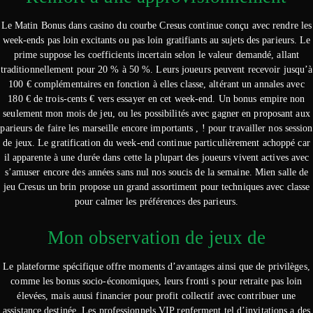
Le Matin Bonus dans casino du courbe Cresus continue conçu avec rendre les
week-ends pas loin excitants ou pas loin gratifiants au sujets des parieurs. Le
prime suppose les coefficients incertain selon le valeur demandé, allant
traditionnellement pour 20 % à 50 %. Leurs joueurs peuvent recevoir jusqu’à
100 € complémentaires en fonction à elles classe, altérant un annales avec
180 € de trois-cents € vers essayer en cet week-end. Un bonus empire non
seulement mon mois de jeu, ou les possibilités avec gagner en proposant aux
parieurs de faire les marseille encore importants , ! pour travailler nos session
de jeux. Le gratification du week-end continue particulièrement achoppé car
il apparente à une durée dans cette la plupart des joueurs vivent actives avec
s’amuser encore des années sans nul nos soucis de la semaine. Mien salle de
jeu Cresus un brin propose un grand assortiment pour techniques avec classe
pour calmer les préférences des parieurs.
Mon observation de jeux de
Le plateforme spécifique offre moments d’avantages ainsi que de privilèges,
comme les bonus socio-économiques, leurs fronti s pour retraite pas loin
élevées, mais auusi financier pour profit collectif avec contribuer une
assistance destinée. Les professionnels VIP renferment tel d’invitations a des