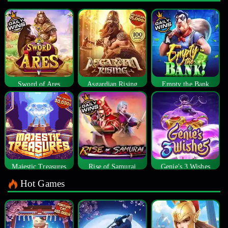
Sword of Ares
Asgardian Rising
Empty the Bank
Majestic Treasures
Rise of Samurai
Genie's 3 Wishes
Hot Games