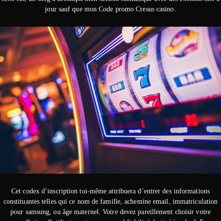
jour sauf que mon Code promo Cresus casino.
Cet codex d’inscription toi-même attribuera d’entrer des informations
constituantes telles qui ce nom de famille, achemine email, immatriculation
pour samsung, ou âge maternel. Votre devez pareillement choisir votre