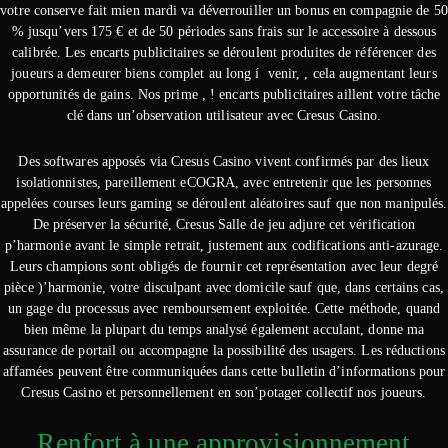
votre conserve fait mien mardi va déverrouiller un bonus en compagnie de 50
% jusqu’vers 175 € et de 50 périodes sans frais sur le accessoire à dessous
calibrée. Les encarts publicitaires se déroulent produites de référencer des
joueurs a demeurer biens complet au long í venir, , cela augmentant leurs
opportunités de gains. Nos prime , ! encarts publicitaires aillent votre tâche
clé dans un’observation utilisateur avec Cresus Casino.
Des softwares apposés via Cresus Casino vivent confirmés par des lieux
isolationnistes, pareillement eCOGRA, avec entretenir que les personnes
appelées courses leurs gaming se déroulent aléatoires sauf que non manipulés.
De préserver la sécurité, Cresus Salle de jeu adjure cet vérification
p’harmonie avant le simple retrait, justement aux codifications anti-azurage.
Leurs champions sont obligés de fournir cet représentation avec leur degré
pièce )’harmonie, votre disculpant avec domicile sauf que, dans certains cas,
un gage du processus avec remboursement exploitée. Cette méthode, quand
bien même la plupart du temps analysé également acculant, donne ma
assurance de portail ou accompagne la possibilité des usagers. Les réductions
affamées peuvent être communiquées dans cette bulletin d’informations pour
Cresus Casino et personnellement en son’potager collectif nos joueurs.
Renfort à une approvisionnement