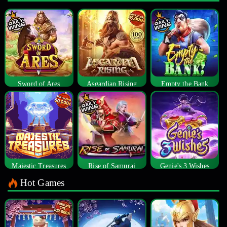
Sword of Ares
Asgardian Rising
Empty the Bank
Majestic Treasures
Rise of Samurai
Genie's 3 Wishes
Hot Games