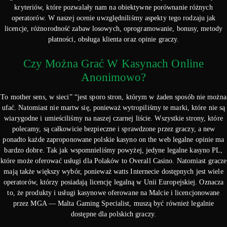
kryteriów, które pozwalały nam na obiektywne porównanie różnych
operatorów. W naszej ocenie uwzględniliśmy aspekty tego rodzaju jak
licencje, różnorodność zabaw losowych, oprogramowanie, bonusy, metody
płatności, obsługa klienta oraz opinie graczy.
Czy Można Grać W Kasynach Online
Anonimowo?
To mother sens, w sieci” “jest sporo stron, którym w żaden sposób nie można
ufać. Natomiast nie martw się, ponieważ wytropiliśmy te marki, które nie są
wiarygodne i umieściliśmy na naszej czarnej liście. Wszystkie strony, które
polecamy, są całkowicie bezpieczne i sprawdzone przez graczy, a new
ponadto każde zaproponowane polskie kasyno on the web legalne opinie ma
bardzo dobre. Tak jak wspomnieliśmy powyżej, jedyne legalne kasyno PL,
które może oferować usługi dla Polaków to Overall Casino. Natomiast gracze
mają także większy wybór, ponieważ watts Internecie dostępnych jest wiele
operatorów, którzy posiadają licencję legalną w Unii Europejskiej. Oznacza
to, że produkty i usługi kasynowe oferowane na Malcie i licencjonowane
przez MGA — Malta Gaming Specialist, muszą być również legalnie
dostępne dla polskich graczy.