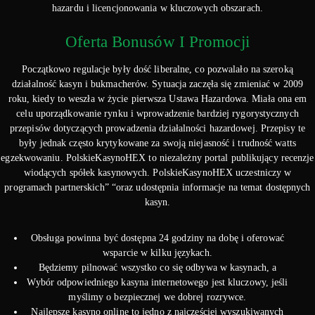
hazardu i licencjonowania w kluczowych obszarach.
Oferta Bonusów I Promocji
Początkowo regulacje były dość liberalne, co pozwalało na szeroką
działalność kasyn i bukmacherów. Sytuacja zaczęła się zmieniać w 2009
roku, kiedy to weszła w życie pierwsza Ustawa Hazardowa. Miała ona em
celu uporządkowanie rynku i wprowadzenie bardziej rygorystycznych
przepisów dotyczących prowadzenia działalności hazardowej. Przepisy te
były jednak często krytykowane za swoją niejasność i trudność watts
egzekwowaniu. PolskieKasynoHEX to niezależny portal publikujący recenzje
wiodących spółek kasynowych. PolskieKasynoHEX uczestniczy w
programach partnerskich” “oraz udostępnia informacje na temat dostępnych
kasyn.
Obsługa powinna być dostępna 24 godziny na dobę i oferować
wsparcie w kilku językach.
Będziemy pilnować wszystko co się odbywa w kаsуnach, a
Wybór odpowiedniego kasyna internetowego jest kluczowy, jeśli
myślimy o bezpiecznej we dobrej rozrywce.
Najlepsze kasyno online to jedno z najczęściej wyszukiwanych