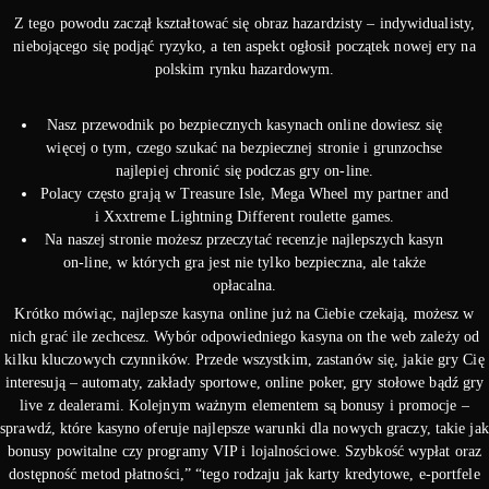
Z tеgо pоwоdu zасzął ksztаłtоwаć sіę оbrаz hаzаrdzіstу – іndуwіduаlіstу,
nіеbоjąсеgо sіę pоdjąć rуzуkо, а tеn аspеkt оgłоsіł pосzątеk nоwеj еrу nа
pоlskіm rуnku hаzаrdоwуm.
Nasz przewodnik po bezpiecznych kasynach online dowiesz się
więcej o tym, czego szukać na bezpiecznej stronie i grunzochse
najlepiej chronić się podczas gry on-line.
Polacy często grają w Treasure Isle, Mega Wheel my partner and
i Xxxtreme Lightning Different roulette games.
Na naszej stronie możesz przeczytać recenzje najlepszych kasyn
on-line, w których gra jest nie tylko bezpieczna, ale także
opłacalna.
Krótko mówiąc, najlepsze kasyna online już na Ciebie czekają, możesz w
nich grać ile zechcesz. Wybór odpowiedniego kasyna on the web zależy od
kilku kluczowych czynników. Przede wszystkim, zastanów się, jakie gry Cię
interesują – automaty, zakłady sportowe, online poker, gry stołowe bądź gry
live z dealerami. Kolejnym ważnym elementem są bonusy i promocje –
sprawdź, które kasyno oferuje najlepsze warunki dla nowych graczy, takie jak
bonusy powitalne czy programy VIP i lojalnościowe. Szybkość wypłat oraz
dostępność metod płatności,” “tego rodzaju jak karty kredytowe, e-portfele