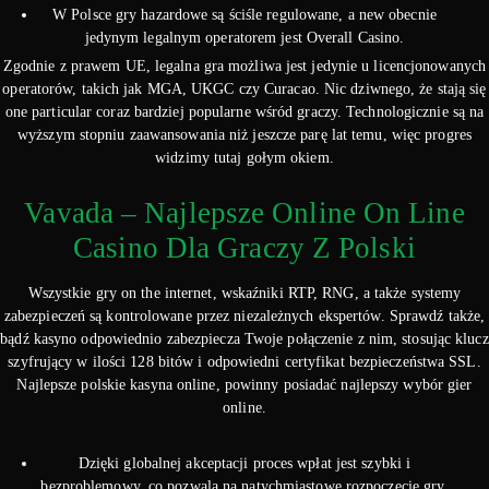
W Polsce gry hazardowe są ściśle regulowane, a new obecnie
jedynym legalnym operatorem jest Overall Casino.
Zgodnie z prawem UE, legalna gra możliwa jest jedynie u licencjonowanych
operatorów, takich jak MGA, UKGC czy Curacao. Nic dziwnego, że stają się
one particular coraz bardziej popularne wśród graczy. Technologicznie są na
wyższym stopniu zaawansowania niż jeszcze parę lat temu, więc progres
widzimy tutaj gołym okiem.
Vavada – Najlepsze Online On Line
Casino Dla Graczy Z Polski
Wszystkie gry on the internet, wskaźniki RTP, RNG, a także systemy
zabezpieczeń są kontrolowane przez niezależnych ekspertów. Sprawdź także,
bądź kasyno odpowiednio zabezpiecza Twoje połączenie z nim, stosując klucz
szyfrujący w ilości 128 bitów i odpowiedni certyfikat bezpieczeństwa SSL.
Najlepsze polskie kasyna online, powinny posiadać najlepszy wybór gier
online.
Dzięki globalnej akceptacji proces wpłat jest szybki i
bezproblemowy, co pozwala na natychmiastowe rozpoczęcie gry.