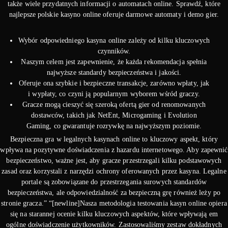
także wiele przydatnych informacji o automatach online. Sprawdź, które
najlepsze polskie kasyno online oferuje darmowe automaty i demo gier.
Wybór odpowiedniego kasyna online zależy od kilku kluczowych
czynników.
Naszym celem jest zapewnienie, że każda rekomendacja spełnia
najwyższe standardy bezpieczeństwa i jakości.
Oferuje ona szybkie i bezpieczne transakcje, zarówno wpłaty, jak
i wypłaty, co czyni ją popularnym wyborem wśród graczy.
Gracze mogą cieszyć się szeroką ofertą gier od renomowanych
dostawców, takich jak NetEnt, Microgaming i Evolution
Gaming, co gwarantuje rozrywkę na najwyższym poziomie.
Bezpieczna gra w legalnych kasynach online to kluczowy aspekt, który
wpływa na pozytywne doświadczenia z hazardu internetowego. Aby zapewnić
bezpieczeństwo, ważne jest, aby gracze przestrzegali kilku podstawowych
zasad oraz korzystali z narzędzi ochrony oferowanych przez kasyna. Legalne
portale są zobowiązane do przestrzegania surowych standardów
bezpieczeństwa, ale odpowiedzialność za bezpieczną grę również leży po
stronie gracza.” “[newline]Nasza metodologia testowania kasyn online opiera
się na starannej ocenie kilku kluczowych aspektów, które wpływają em
ogólne doświadczenie użytkowników. Zastosowaliśmy zestaw dokładnych