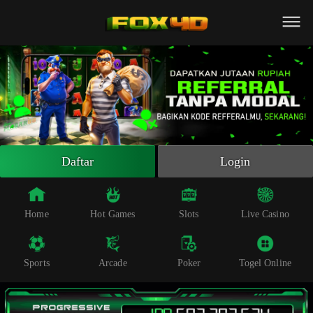
Beranda
Slot Online
Live Casino
Sportsbook
Arcade
Togel Online
Daftar
Login
Poker
Whatsapp
Home
Hot Games
Slots
Live Casino
Telegram
Sports
Arcade
Poker
Togel Online
Livechat