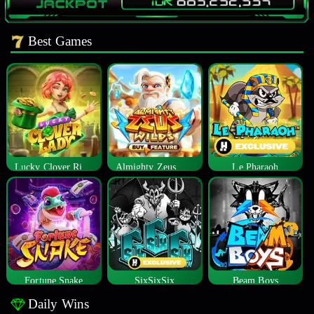
Best Games
Lucky Clover Riches
Almighty Zeus Wilds™
Le Pharaoh
Fortune Snake
SixSixSix
Beam Boys
Daily Wins