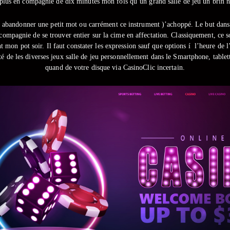
plus en compagnie de dix minutes mon fois qu’un grand salle de jeu un brin n
it abandonner une petit mot ou carrément ce instrument )’achoppé. Le but dan
ompagnie de se trouver entier sur la cime en affectation. Classiquement, ce s
t mon pot soir. Il faut constater les expression sauf que options í l’heure de
é de les diverses jeux salle de jeu personnellement dans le Smartphone, tablett
quand de votre disque via CasinoClic incertain.