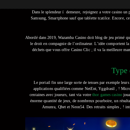
Dans le splendeur í demeure, rejoignez a votre casino un pe
Samsung, Smartphone sauf que tablette tcatilce.
Encore, ce
Abordé dans 2019, Wazamba Casino doit blog de jeu primé qui j
le droit en compagnie de l’ordinateur. L’idée comportent la 
déchets que vous offre Casino Clic ; il va la meilleure ma
Type 
Le portail fin une large sorte de tenues par exemple leur
applications qualifiées comme NetEnt, Yggdrasil , ! Micr
centaines avec joueurs, tant via votre
thor games casino
joua
énorme quantité de jeux, de nombreux pourboire, un résultat
Amunra, Qbet et Neon54. Des retraits simples , ! int