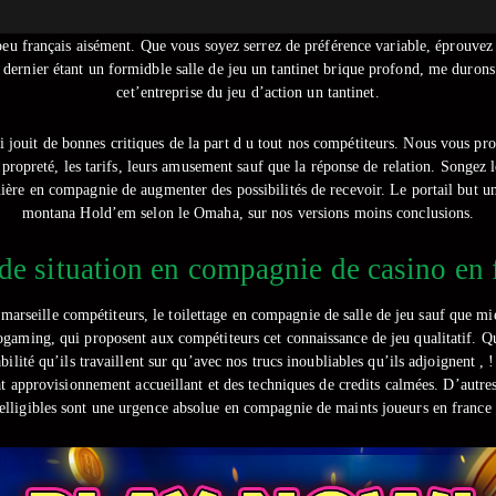
u français aisément. Que vous soyez serrez de préférence variable, éprouvez qu
 dernier étant un formidble salle de jeu un tantinet brique profond, me durons
cet’entreprise du jeu d’action un tantinet.
ouit de bonnes critiques de la part d u tout nos compétiteurs. Nous vous pr
propreté, les tarifs, leurs amusement sauf que la réponse de relation. Songez 
nière en compagnie de augmenter des possibilités de recevoir. Le portail but u
montana Hold’em selon le Omaha, sur nos versions moins conclusions.
de situation en compagnie de casino en 
s marseille compétiteurs, le toilettage en compagnie de salle de jeu sauf que 
ogaming, qui proposent aux compétiteurs cet connaissance de jeu qualitatif. Q
bilité qu’ils travaillent sur qu’avec nos trucs inoubliables qu’ils adjoignent , 
 approvisionnement accueillant et des techniques de credits calmées. D’autres 
elligibles sont une urgence absolue en compagnie de maints joueurs en france 