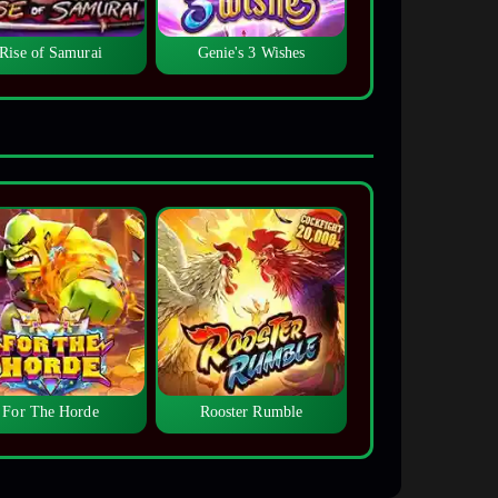
Rise of Samurai
Genie's 3 Wishes
For The Horde
Rooster Rumble