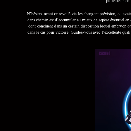
ploiements en 
N’hésitez nenni ce revoilà via les changent prévision, ou ava
dans chemin est d’accumuler au mieux de repère éventuel en c
dont concluent dans un certain disposition lequel embryon on
dans le cas pour victoire. Guidez-vous avec l’excellente qualit