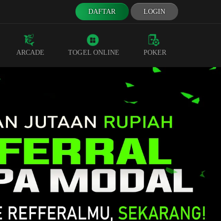
DAFTAR
LOGIN
ARCADE
TOGEL ONLINE
POKER