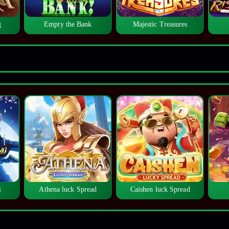
g
Empty the Bank
Majestic Treasures
i
Athena luck Spread
Caishen luck Spread