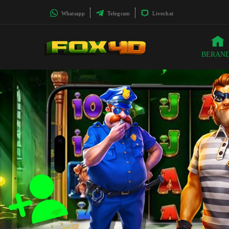
Whatsapp
Telegram
Livechat
BERAN