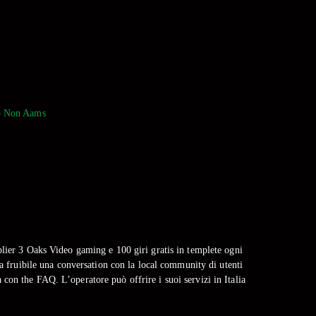
nò Non Aams
plier 3 Oaks Video gaming e 100 giri gratis in templete ogni
sa fruibile una conversation con la local community di utenti
va con the FAQ. L’operatore può offrire i suoi servizi in Italia