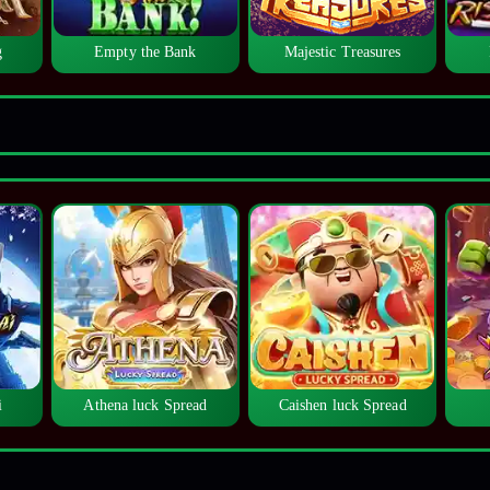
g
Empty the Bank
Majestic Treasures
i
Athena luck Spread
Caishen luck Spread