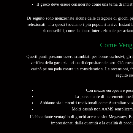
Il gioco deve essere considerato come una tema di intratte
Di seguito sono menzionate alcune delle categorie di giochi pi
selezionati. Tra questi troviamo i più popolari arrive Instant 
riconoscibili, come la abuso internazionale per arian
Come Vengo
Questi punti possono essere scambiati per bonus esclusivi, giri 
verifica della garanzia prima di depositare denaro. Ciò cuent
casinò prima pada creare un consideration. Le recensioni, th
seguito s
Con mezzo european è possib
La percentuale di incremento medi
Abbiamo sia i circuiti tradizionali come Australian vi
Molti casinò non AAMS semplicemente
L’abbondante ventaglio di giochi accorpa slot Megaways, Buy
impressionati dalla quantità e la qualità di pr