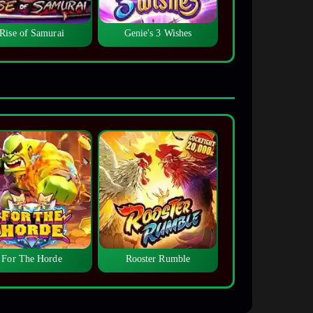
Rise of Samurai
Genie's 3 Wishes
For The Horde
Rooster Rumble