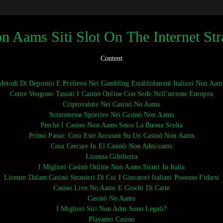
n Aams Siti Slot On The Internet Str
Content
Metodi Di Deposito E Prelievo Nei Gambling Establishment Italiani Non Aam
Come Vengono Tassati I Casinò Online Con Sede Nell’unione Europea
Criptovalute Nei Casinò No Aams
Scommesse Sportive Nei Casinò Non Aams
Perché I Casino Non Aams Sono La Buona Scelta
Primo Passo: Crea Este Account Su Un Casinò Non Aams
Cosa Cercare In El Casinò Non Adm/aams
Licenza Gibilterra
I Migliori Casinò Online Non Aams Sicuri In Italia
Licenze Dalam Casinò Stranieri Di Cui I Giocatori Italiani Possono Fidarsi
Casino Live No Aams E Giochi Di Carte
Casinò No Aams
I Migliori Siti Non Adm Sono Legali?
Playamo Casino