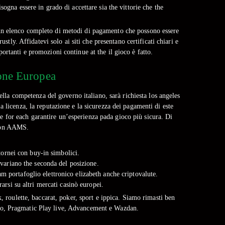
sogna essere in grado di accettare sia the vittorie che the
no un elenco completo di metodi di pagamento che possono essere
tly. Affidatevi solo ai siti che presentano certificati chiari e
ortanti e promozioni continue at the il gioco è fatto.
one Europea
nella competenza del governo italiano, sarà richiesta los angeles
a licenza, la reputazione e la sicurezza dei pagamenti di este
te for each garantire un’esperienza pada gioco più sicura. Di
 non AAMS.
tornei con buy-in simbolici.
variano the seconda del posizione.
m portafoglio elettronico elizabeth anche criptovalute.
rsi su altri mercati casinò europei.
roulette, baccarat, poker, sport e ippica. Siamo rimasti ben
n Go, Pragmatic Play live, Advancement e Wazdan.