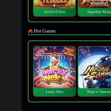
Sword of Ares
Asgardian Risin
Hot Games
Lucky Neko
Ninja vs Samura