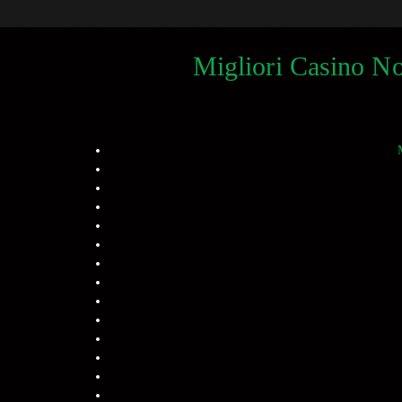
Migliori Casino No