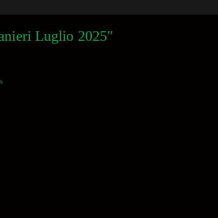
anieri Luglio 2025″
s