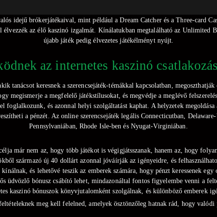
alós idejű brókerjátékaival, mint például a Dream Catcher és a Three-card Casi
 élvezzék az élő kaszinó izgalmát.
Kínálatukban megtalálható az Unlimited Bl
újabb játék pedig élvezetes játékélményt nyújt.
dnek az internetes kaszinó csatlakozá
ik tanácsot keresnek a szerencsejáték-témákkal kapcsolatban, megoszthatják 
gy megismerje a megfelelő játékstílusokat, és megvédje a meglévő felszerelésé
el foglalkozunk, és azonnal helyi szolgáltatást kaphat. A helyzetek megoldása
veszítheti a pénzét. Az online szerencsejáték legális Connecticutban, Delaw
Pennsylvaniában, Rhode Isle-ben és Nyugat-Virginiában.
 célja már nem az, hogy több játékot is végigjátsszanak, hanem az, hogy foly
kből származó új 40 dollárt azonnal jóváírják az igényeidre, és felhasználhat
 kínálnak, és lehetővé teszik az emberek számára, hogy pénzt keressenek eg
ős üdvözlő bónusz csábító lehet, mindazonáltal fontos figyelembe venni a felté
tes kaszinó bónuszok könyvjutalomként szolgálnak, és különböző emberek igén
feltételeknek meg kell felelned, amelyek ösztönzőleg hatnak rád, hogy valódi 