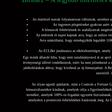
Az ösztönző szavak folyamatosan változnak, azonban az 
Az ingyenes pörgetéseket gyakran azért a
A bónuszok feltételeinek és szabályainak megérté
Az emberek öt napot kapnak arra, hogy az online vesz
Arra számíthatsz, hogy mindegyikük legalább 1100 
Az ECLBet jutalmazza az elkötelezettséget, amely r
Egy másik állandó hiba, hogy nem tanulmányozod át az apró bet
érvényességi idővel rendelkeznek, ezért ha nem jelentkezel a 
játékoldalakon ahhoz, hogy kivehesd az új bónuszpénzt. A Be
szorzótól. 
Az olyan egyedi ajánlatok, mint a Controls a Fortune Ga
bónuszválasztékot kínálnak, amelyek célja a figyelemfelkelt
termékei, amelyek 100%-os fogadási egyezést biztosítanak, 
amelyeket a promóciós feltételekben határoztak meg. Az Od