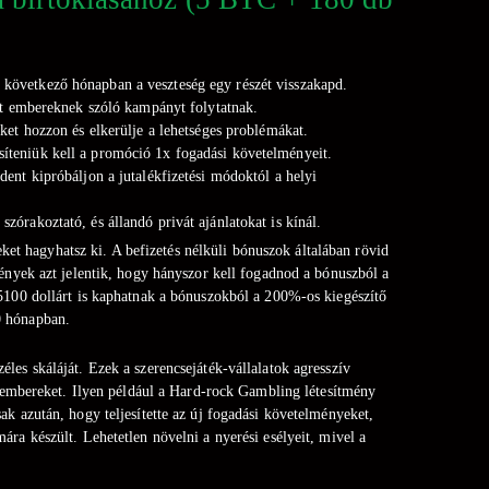
a következő hónapban a veszteség egy részét visszakapd.
ett embereknek szóló kampányt folytatnak.
ket hozzon és elkerülje a lehetséges problémákat.
esíteniük kell a promóció 1x fogadási követelményeit.
ent kipróbáljon a jutalékfizetési módoktól a helyi
órakoztató, és állandó privát ajánlatokat is kínál.
ket hagyhatsz ki. A befizetés nélküli bónuszok általában rövid
mények azt jelentik, hogy hányszor kell fogadnod a bónuszból a
5100 dollárt is kaphatnak a bónuszokból a 200%-os kiegészítő
10 hónapban.
les skáláját. Ezek a szerencsejáték-vállalatok agresszív
az embereket. Ilyen például a Hard-rock Gambling létesítmény
k azután, hogy teljesítette az új fogadási követelményeket,
ra készült. Lehetetlen növelni a nyerési esélyeit, mivel a