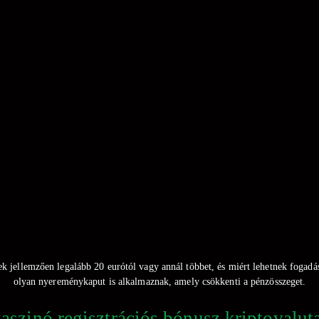
k jellemzően legalább 20 eurótól vagy annál többet, és miért lehetnek fogadás
olyan nyereménykaput is alkalmaznak, amely csökkenti a pénzösszeget.
 kaszinó regisztrációs bónusz kriptovalu