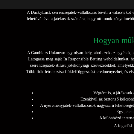
A DuckyLuck szerencsejáték-vállalkozás bővíti a választékot v
lehetővé téve a játékosok számára, hogy otthonuk kényelméből
Hogyan műkö
A Gamblers Unknown egy olyan hely, ahol azok az egyének, ak
Látogassa meg saját In Responsible Betting weboldalunkat, ho
szerencsejáték-stílusú jótékonysági szervezetekkel, amelyekk
Több fiók létrehozása fiókfelfüggesztést eredményezhet, és el
Végtére is, a játékosok
Ezenkívül az ösztönző kölcsönö
A nyereményjáték-vállalkozások nagyszerű lehetőséget
Egy jelent
A különböző interne
A fogadási 