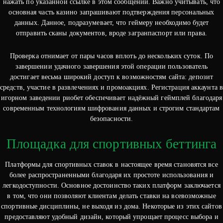
нажать по указанной ссылке в этом сообщении. Важно учитывать, что
основная часть казино запрашивают подтверждения персональных
данных. Данное, подразумевает, что геймеру необходимо будет
отправить сканы документов, вроде загранпаспорт или права.
Проверка отнимает от пары часов вплоть до нескольких суток. По
завершении удачного завершения этой операции пользователь
достигает весьма широкий доступ к возможностям сайта: депозит
средств, участие в развлечениях и промоакциях. Регистрация аккаунта в
игорном заведении риобет обеспечивает надёжный геймплей благодаря
современным технологиям шифрования данных и строгим стандартам
безопасности.
Площадка для спортивных беттинга
Платформы для спортивных ставок в настоящее время становятся все
более распространенными благодаря их простоте использования и
легкодоступности. Основное достоинство таких платформ заключается
в том, что они позволяют клиентам делать ставки на всевозможные
спортивные дисциплины, не выходя из дома. Некоторые из этих сайтов
предоставляют удобный дизайн, который упрощает процесс выбора и