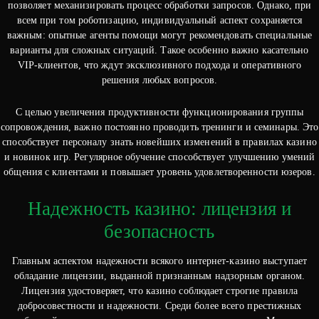
позволяет механизировать процесс обработки запросов. Однако, при
всем при том роботизацию, индивидуальный аспект сохраняется
важным: опытные агенты помощи могут рекомендовать специальные
варианты для сложных ситуаций. Такое особенно важно касательно
VIP-клиентов, что ждут эксклюзивного подхода и оперативного
решения любых вопросов.
С целью увеличения продуктивности функционирования группы
сопровождения, важно постоянно проводить тренинги и семинары. Это
способствует персоналу знать новейших изменений в правилах казино
и новинок игр. Регулярное обучение способствует улучшению умений
общения с клиентами и повышает уровень удовлетворенности юзеров.
Надежность казино: лицензия и
безопасность
Главным аспектом надежности всякого интернет-казино выступает
обладание лицензии, выданной признанным надзорным органом.
Лицензия удостоверяет, что казино соблюдает строгие правила
добросовестности и надежности. Среди более всего престижных