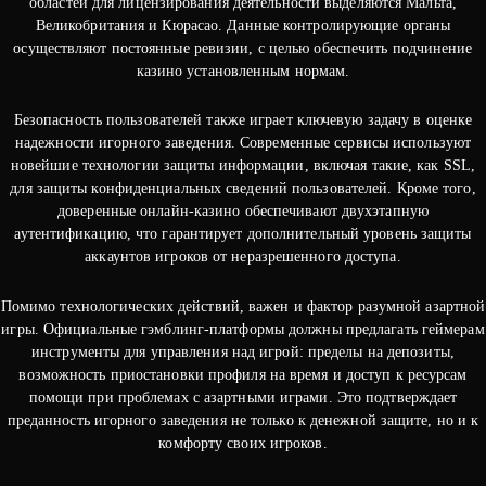
областей для лицензирования деятельности выделяются Мальта,
Великобритания и Кюрасао. Данные контролирующие органы
осуществляют постоянные ревизии, с целью обеспечить подчинение
казино установленным нормам.
Безопасность пользователей также играет ключевую задачу в оценке
надежности игорного заведения. Современные сервисы используют
новейшие технологии защиты информации, включая такие, как SSL,
для защиты конфиденциальных сведений пользователей. Кроме того,
доверенные онлайн-казино обеспечивают двухэтапную
аутентификацию, что гарантирует дополнительный уровень защиты
аккаунтов игроков от неразрешенного доступа.
Помимо технологических действий, важен и фактор разумной азартной
игры. Официальные гэмблинг-платформы должны предлагать геймерам
инструменты для управления над игрой: пределы на депозиты,
возможность приостановки профиля на время и доступ к ресурсам
помощи при проблемах с азартными играми. Это подтверждает
преданность игорного заведения не только к денежной защите, но и к
комфорту своих игроков.