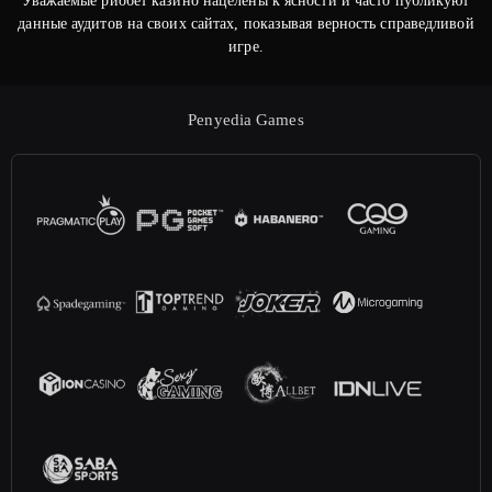
Уважаемые риобет казино нацелены к ясности и часто публикуют
данные аудитов на своих сайтах, показывая верность справедливой
игре.
Penyedia Games