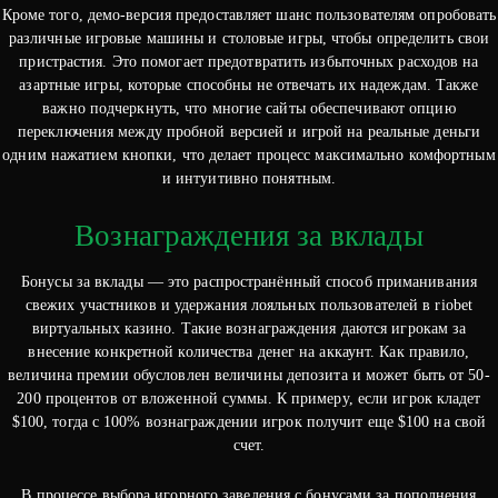
Кроме того, демо-версия предоставляет шанс пользователям опробовать
различные игровые машины и столовые игры, чтобы определить свои
пристрастия. Это помогает предотвратить избыточных расходов на
азартные игры, которые способны не отвечать их надеждам. Также
важно подчеркнуть, что многие сайты обеспечивают опцию
переключения между пробной версией и игрой на реальные деньги
одним нажатием кнопки, что делает процесс максимально комфортным
и интуитивно понятным.
Вознаграждения за вклады
Бонусы за вклады — это распространённый способ приманивания
свежих участников и удержания лояльных пользователей в riobet
виртуальных казино. Такие вознаграждения даются игрокам за
внесение конкретной количества денег на аккаунт. Как правило,
величина премии обусловлен величины депозита и может быть от 50-
200 процентов от вложенной суммы. К примеру, если игрок кладет
$100, тогда с 100% вознаграждении игрок получит еще $100 на свой
счет.
В процессе выбора игорного заведения с бонусами за пополнения