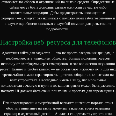
относительно сборов и ограничений на снятие средств. Определенные
сайты могут брать дополнительные комиссии за частые либо
значительные операции. Дабы предотвратить неожиданных
сюрпризиков, следует ознакомиться с положениями заблаговременно и
в случае надобности связаться с службой помощи для разъяснения
подробностей.
Настройка веб-ресурса для телефонов
Адаптация сайта для гаджетов — это не просто следование трендам, а
необходимость в нынешнем обществе. Больше половины юзеров
используют платформы через смартфонов, и это количество неуклонно
растет. Казино и риобет казино — не составляют исключения, и для них
чрезвычайно важно гарантировать приятное общение с клиентами на
всех устройствах. Необходимо иметь в виду, что мобильные
пользователи зачастую в пути и их концентрация может быть рассеяно,
поэтому UI должен быть очень понятным и простым для перемещения.
При проектировании смартфонной варианта интернет-портала стоит
обратить внимание на такие моменты, такие как время открытия
страниц и адаптивный дизайн. Анализы свидетельствуют, что если