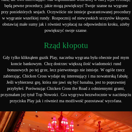
będą pewne procedury, jakie mogą powiększyć Twoje szanse na wygrane
przy poniektórych sesjach. Oczywiście nie istnieje gwarantowanej procedury
w wygranie wszelkiej rundy. Rozpocznij od niewysokich szczytów kłopotu,
obstawiaj małe sumy jak i również wypłacaj na odpowiednim kroku, ażeby
powiększyć swoje szanse.
Rząd kłopotu
Gdy tylko kliknąłem guzik Play, naczelna wygrana była obecnie pod mym
koncie bankowym. Chcę dostrzec większą ilość wiadomości rund
bonusowych po tej grze, lecz pierwotnego nie istnieje. W ogóle rzecz
zabierając, Chicken Cross wydaje się interesujący i ma nowatorską fabułę.
Jeśli wybierzesz grę, która nie jawi się być banalna, jest to poprawniej
przybyłeś. Porównując Chicken Cross the Road z odmiennymi grami,
przyznałam jej tytuł Top Nowości. Gra wygrywa bezzwłocznie w naciśnięciu
przycisku Play jak i również ma możliwość pozostawać wycofana.