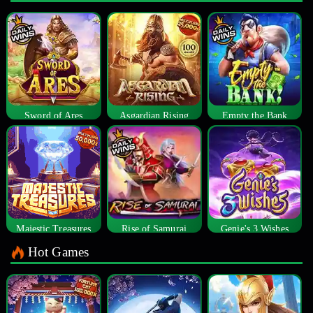
Sword of Ares
Asgardian Rising
Empty the Bank
Majestic Treasures
Rise of Samurai
Genie's 3 Wishes
Hot Games