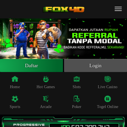
Beranda
Slot Online
Live Casino
Sportsbook
Arcade
Togel Online
Daftar
Login
Poker
Whatsapp
Home
Hot Games
Slots
Live Casino
Telegram
Sports
Arcade
Poker
Togel Online
Livechat