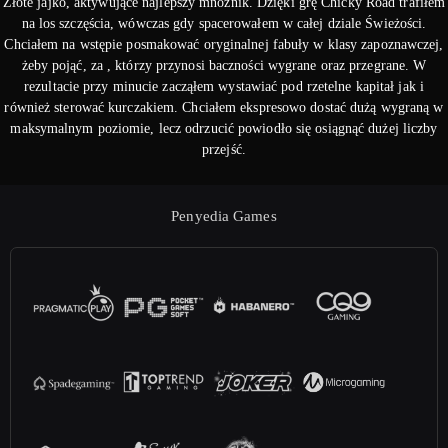
Złote jajko, aktywujące najlepszy mnożnik. Dzięki grę Chicky Road trafiłem
na los szczęścia, wówczas gdy spacerowałem w całej dziale Świeżości.
Chciałem na wstępie posmakować oryginalnej fabuły w klasy zapoznawczej,
żeby pojąć, za , którzy przynosi baczności wygrane oraz przegrane. W
rezultacie przy minucie zacząłem wystawiać pod rzetelne kapitał jak i
również sterować kurczakiem. Chciałem ekspresowo dostać dużą wygraną w
maksymalnym poziomie, lecz odrzucić powiodło się osiągnąć dużej liczby
przejść.
Penyedia Games