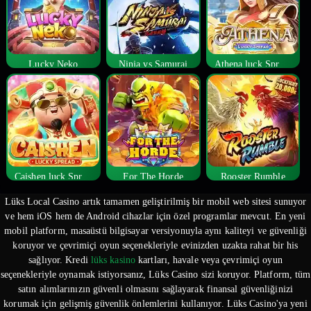
Lucky Neko
Ninja vs Samurai
Athena luck Spread
Caishen luck Spread
For The Horde
Rooster Rumble
Lüks Local Casino artık tamamen geliştirilmiş bir mobil web sitesi sunuyor
ve hem iOS hem de Android cihazlar için özel programlar mevcut. En yeni
mobil platform, masaüstü bilgisayar versiyonuyla aynı kaliteyi ve güvenliği
koruyor ve çevrimiçi oyun seçenekleriyle evinizden uzakta rahat bir his
sağlıyor. Kredi
lüks kasino
kartları, havale veya çevrimiçi oyun
seçenekleriyle oynamak istiyorsanız, Lüks Casino sizi koruyor.
Platform, tüm
satın alımlarınızın güvenli olmasını sağlayarak finansal güvenliğinizi
korumak için gelişmiş güvenlik önlemlerini kullanıyor. Lüks Casino'ya yeni