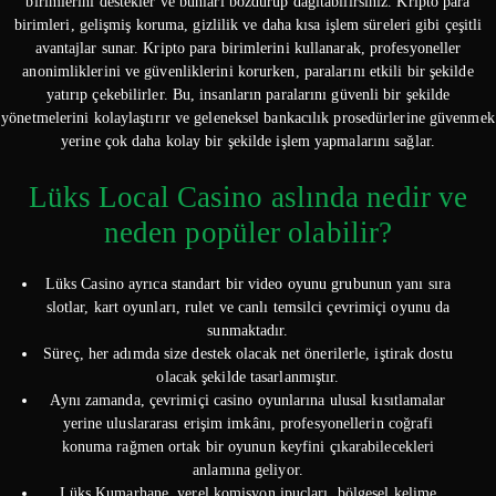
birimlerini destekler ve bunları bozdurup dağıtabilirsiniz. Kripto para
birimleri, gelişmiş koruma, gizlilik ve daha kısa işlem süreleri gibi çeşitli
avantajlar sunar. Kripto para birimlerini kullanarak, profesyoneller
anonimliklerini ve güvenliklerini korurken, paralarını etkili bir şekilde
yatırıp çekebilirler. Bu, insanların paralarını güvenli bir şekilde
yönetmelerini kolaylaştırır ve geleneksel bankacılık prosedürlerine güvenmek
yerine çok daha kolay bir şekilde işlem yapmalarını sağlar.
Lüks Local Casino aslında nedir ve
neden popüler olabilir?
Lüks Casino ayrıca standart bir video oyunu grubunun yanı sıra
slotlar, kart oyunları, rulet ve canlı temsilci çevrimiçi oyunu da
sunmaktadır.
Süreç, her adımda size destek olacak net önerilerle, iştirak dostu
olacak şekilde tasarlanmıştır.
Aynı zamanda, çevrimiçi casino oyunlarına ulusal kısıtlamalar
yerine uluslararası erişim imkânı, profesyonellerin coğrafi
konuma rağmen ortak bir oyunun keyfini çıkarabilecekleri
anlamına geliyor.
Lüks Kumarhane, yerel komisyon ipuçları, bölgesel kelime