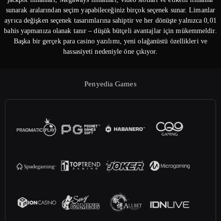
sunarak aralarından seçim yapabileceğiniz birçok seçenek sunar. Limanlar
ayrıca değişken seçenek tasarımlarına sahiptir ve her dönüşte yalnızca 0,01
bahis yapmanıza olanak tanır – düşük bütçeli avantajlar için mükemmeldir.
Başka bir gerçek para casino yazılımı, yeni olağanüstü özellikleri ve
hassasiyeti nedeniyle öne çıkıyor.
Penyedia Games