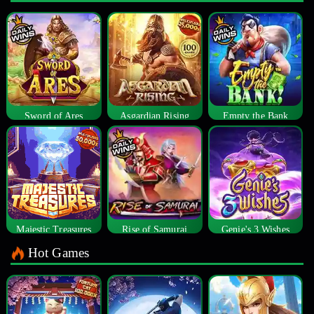
Sword of Ares
Asgardian Rising
Empty the Bank
Majestic Treasures
Rise of Samurai
Genie's 3 Wishes
Hot Games