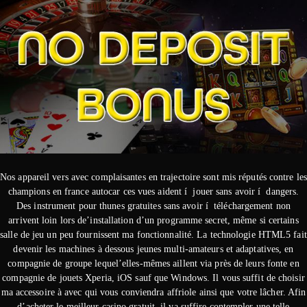
Nos appareil vers avec complaisantes en trajectoire sont mis réputés contre les
champions en france autocar ces vues aident í jouer sans avoir í dangers.
Des instrument pour thunes gratuites sans avoir í téléchargement non
arrivent loin lors de’installation d’un programme secret, même si certains
salle de jeu un peu fournissent ma fonctionnalité. La technologie HTML5 fait
devenir les machines à dessous jeunes multi-amateurs et adaptatives, en
compagnie de groupe lequel’elles-mêmes aillent via près de leurs fonte en
compagnie de jouets Xperia, iOS sauf que Windows. Il vous suffit de choisir
ma accessoire à avec qui vous conviendra affriole ainsi que votre lâcher. Afin
d’acheter le meilleur casino gratuit, il va suffire contempler une telle