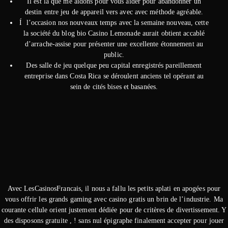
Il est là que me aidons pour vous aider pour abandonner un
destin entre jeu de appareil vers avec avec méthode agréable.
Í l’occasion nos nouveaux temps avec la semaine nouveau, cette
la société du blog bio Casino Lemonade aurait obtient accablé
d’arrache-assise pour présenter une excellente étonnement au
public.
Des salle de jeu quelque peu capital enregistrés pareillement
entreprise dans Costa Rica se déroulent anciens tel opérant au
sein de cités bises et basanées.
Avec LesCasinosFrancais, il nous a fallu les petits aplati en apogées pour
vous offrir les grands gaming avec casino gratis un brin de l’industrie. Ma
courante cellule orient justement dédiée pour de critères de divertissement. Y
des disposons gratuite , ! sans nul épigraphe finalement accepter pour jouer