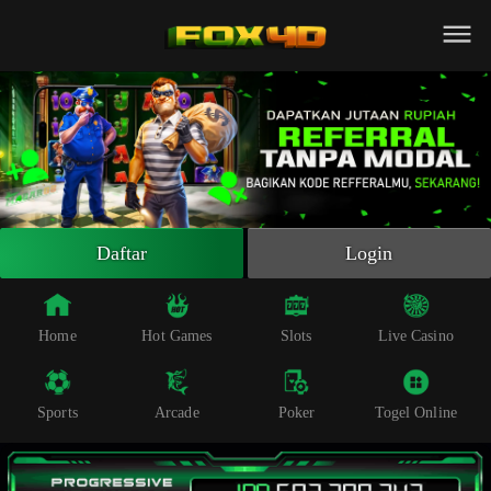
Beranda
Slot Online
Live Casino
Sportsbook
Arcade
Togel Online
Daftar
Login
Poker
Whatsapp
Home
Hot Games
Slots
Live Casino
Telegram
Sports
Arcade
Poker
Togel Online
Livechat