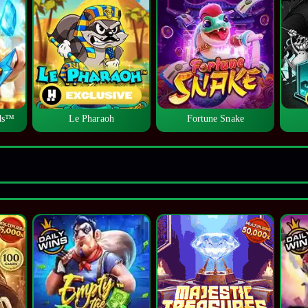
lds™
Le Pharaoh
Fortune Snake