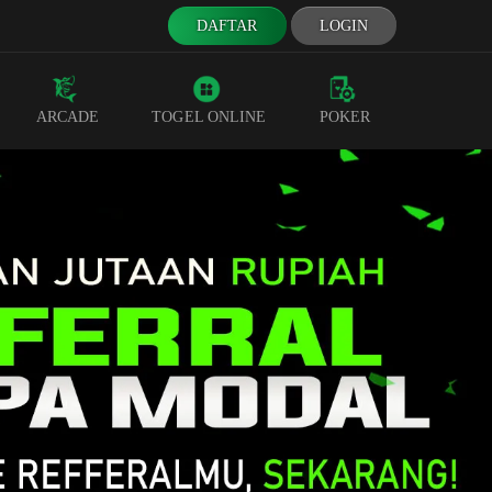
DAFTAR
LOGIN
ARCADE
TOGEL ONLINE
POKER