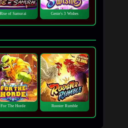
Rise of Samurai
Genie's 3 Wishes
For The Horde
Rooster Rumble