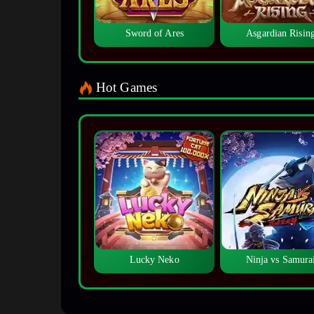
Sword of Ares
Asgardian Risin
Hot Games
Lucky Neko
Ninja vs Samura