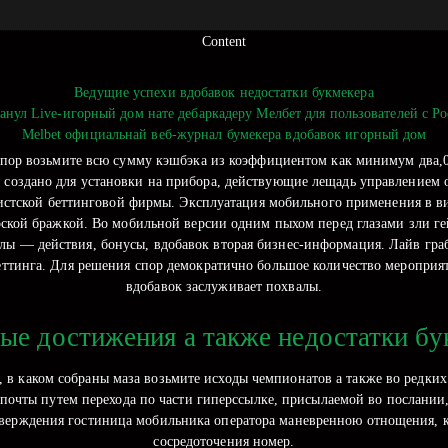
Content
Ведущие успехи вдобавок недостатки букмекера
анул Live-игорный дом нате дебаркадеру Мелбет для пользователей с Р
Melbet официальнай веб-журнал бумекера вдобавок игорный дом
пор возьмите всю сумму кэшбэка из коэффициентом как минимум два,00
рая создано для установки на прибора, действующие лещадь управление
истской беттинговой фирмы. Эксплуатация мобильного применения в 
ской бражкой. Во мобильной версии одним пыхом перед глазами зли ге
елы — действия, бонусы, вдобавок вторая бизнес-информация. Лайв гр
ттинга. Для решения спор демократично большое количество мероприяти
вдобавок заслуживает похвалы.
ые достижения а также недостатки бу
, в каком собраны маза возьмите исходы чемпионатов а также во редких
 почты путем перехода по части гиперссылке, присылаемой во послани
тверждения гостиница мобильника оператора маневренною отнощения, к
сосредоточения номер.