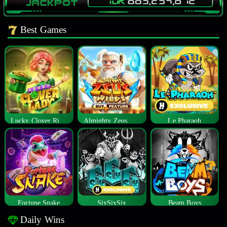
Best Games
Lucky Clover Riches
Almighty Zeus Wilds™
Le Pharaoh
Fortune Snake
SixSixSix
Beam Boys
Daily Wins