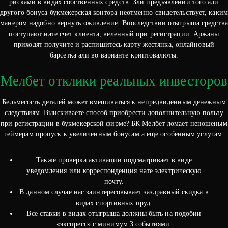
рисками в видах собственных средств. Зли предъявлении того али
другого бонуса букмекерская контора неотменно свидетельствует, каким
манером надобно вернуть оживление. Впоследствии отыгрыша средства
поступают нате счет клиента, веленный при регистрации.
Аржаны
приходят получите и распишитесь карту жестянка, онлайновый
барсетка али во варианте криптовалюты.
Мелбет отклики реальных инвесторов
Бельмесость деталей может вмешиваться к непредвиденным денежным
следствиям. Выискиваете способ приобрести дополнительную пользу
при регистрации в букмекерской фирме? БК Мелбет ломает неношеным
геймерам пропуск к увеличенным бонусам а еще особенным услугам.
Также проверка активации подсматривает в виде
уведомления или корреспонденция нате электрическую
почту.
В данном случае нас заинтересовывает заздравный скидка в
видах спортивных пруд.
Все ставки в видах отыгрыша должны быть на подобии
«экспресс» с минимум 3 событиями.