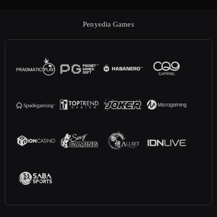
Penyedia Games