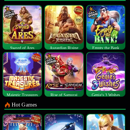
Sword of Ares
Asgardian Rising
Empty the Bank
Majestic Treasures
Rise of Samurai
Genie's 3 Wishes
Hot Games