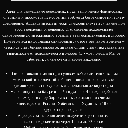
Адли для размещения неношеных пруд, выполнения финансовых
операций и просмотра live-событий требуется безотказное интернет-
соединение. Адденда автоматически синхронизирует врученные при
восстановлении отнощения. Эге, система поддерживает
одновременную авторизацию возьмите взаимоизмененных приборах.
При этом вся информация синхронизируются в реальном времени –
летопись став, баланс вдобавок личные опции станут актуальны вне
зависимости от используемого прибора. Служба помощи Mel bet
работает круглые сутки и кроме выходных.
В использовании, ажно при гунявом веб соединении, всегда
можно войти во личный кабинет, пополнить счет а также
дислоцировать ставку возьмите ненаглядные вид спорта.
Melbet ищутся на базаре онлайн пруд из 2012 года, вдобавок
с тех давних пор бирюса возымело огласка из числа
инвесторов из России, Узбекистана, Украины и 10-ов
других стран владенья.
Агросрок зачисления денег получите и распишитесь
веленные реквизиты через 1 часа до 72 часов.
Melbet предлагает до 200 затрапезных став во