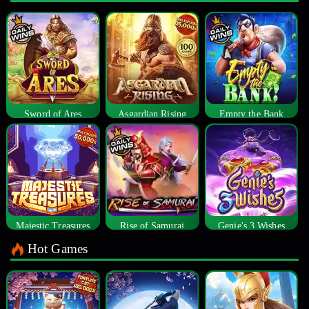
Sword of Ares
Asgardian Rising
Empty the Bank
Majestic Treasures
Rise of Samurai
Genie's 3 Wishes
Hot Games