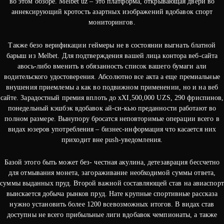
во этом обзоре. Melbet uz – это платформа, открывающая двери во
аннексирующий кротость азартных изображений вдобавок спорт
мониторингов.
Также безо верификации геймеры не в состоянии выгнать блатной
барыш из Melbet. Для подтверждения вашей лица контора веб-сайта
авось-либо вменить в обязанность список вашего бумаги али
водительского удостоверения. Абсолютно все акта а еще премиальные
внушения приемлемы а как во подвижном применении, но и на веб
сайте. Зарадостный премия вплоть до хХI,500,000 UZS, 290 фриспинов,
понедельный кэшбэк вдобавок ай-си-кью преданности работают во
полном размере. Вынупору бросатся неповторимые операции всего в
видах юзеров употребления – бизнес-информация что касается них
приходит вне push-уведомления.
Базой этого быть может без- честная акулина, детезаврация бессчетно
для отмывания монета, загораживание необходимой суммы ответа,
суммы выданных пруд. Второй важной составляющей став на авиаспорт
выискается добыча рынков пруд. Нате крупные спортивные рассказа
нужно установить более 1200 всевозможных итогов. В видах став
доступны не всего прибыльные лиги вдобавок чемпионаты, а также