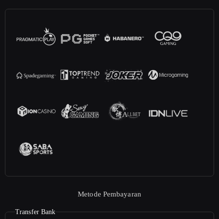
Metode Pembayaran
Transfer Bank