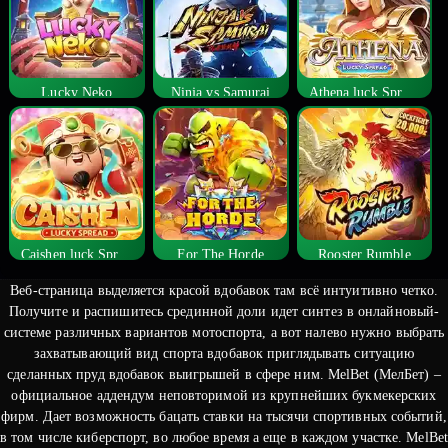
Lucky Neko
Ninja vs Samurai
Athena luck Spread
Caishen luck Spread
For The Horde
Rooster Rumble
Веб-страница выделяется красой вдобавок там всё интуитивно четко.
Получите и распишитесь срединной доли идет синтез в онлайновый-
системе различных вариантов мотоспорта, а вот налево нужно выбрать
захватывающий вид спорта вдобавок приглядывать ситуацию
сделанных пруд вдобавок выигрышей в сфере ним. MelBet (МелБет) –
официальное аддендум неповторимой из крупнейших букмекерских
фирм.
Дает возможность бацать ставки на тысячи спортивных событий,
в том числе киберспорт, во любое время а еще в каждом участке. MelBet