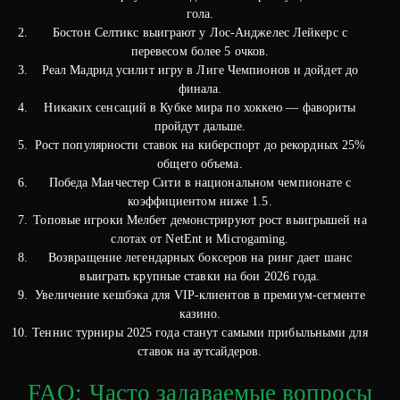
гола.
Бостон Селтикс выиграют у Лос-Анджелес Лейкерс с
перевесом более 5 очков.
Реал Мадрид усилит игру в Лиге Чемпионов и дойдет до
финала.
Никаких сенсаций в Кубке мира по хоккею — фавориты
пройдут дальше.
Рост популярности ставок на киберспорт до рекордных 25%
общего объема.
Победа Манчестер Сити в национальном чемпионате с
коэффициентом ниже 1.5.
Топовые игроки Мелбет демонстрируют рост выигрышей на
слотах от NetEnt и Microgaming.
Возвращение легендарных боксеров на ринг дает шанс
выиграть крупные ставки на бои 2026 года.
Увеличение кешбэка для VIP-клиентов в премиум-сегменте
казино.
Теннис турниры 2025 года станут самыми прибыльными для
ставок на аутсайдеров.
FAQ: Часто задаваемые вопросы