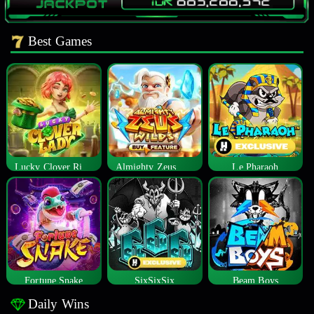
Best Games
Lucky Clover Riches
Almighty Zeus Wilds™
Le Pharaoh
Fortune Snake
SixSixSix
Beam Boys
Daily Wins