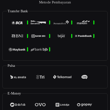
Metode Pembayaran
Transfer Bank
Pulsa
E-Money