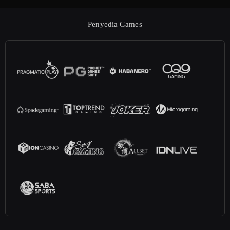
Penyedia Games