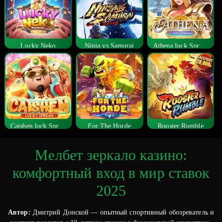
Lucky Neko
Ninja vs Samurai
Athena luck Spread
Caishen luck Spread
For The Horde
Rooster Rumble
Мелбет зеркало казино:
комфортный вход в мир ставок
2025
Автор:
Дмитрий Донской — опытный спортивный обозреватель и