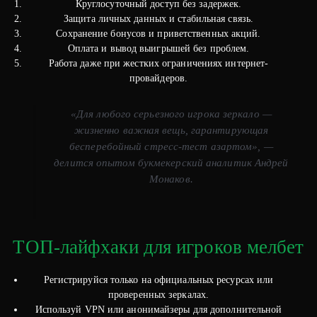
Круглосуточный доступ без задержек.
Защита личных данных и стабильная связь.
Сохранение бонусов и приветственных акций.
Оплата и вывод выигрышей без проблем.
Работа даже при жестких ограничениях интернет-
провайдеров.
«Для любого серьезного игрока зеркало —
жизненно важная вещь, гарантирующая
бесперебойный стресс-тест азартом», —
делится опытом букмекерский аналитик Андрей
Монаков.
ТОП-лайфхаки для игроков мелбет
Регистрируйся только на официальных ресурсах или
проверенных зеркалах.
Используй VPN или анонимайзеры для дополнительной