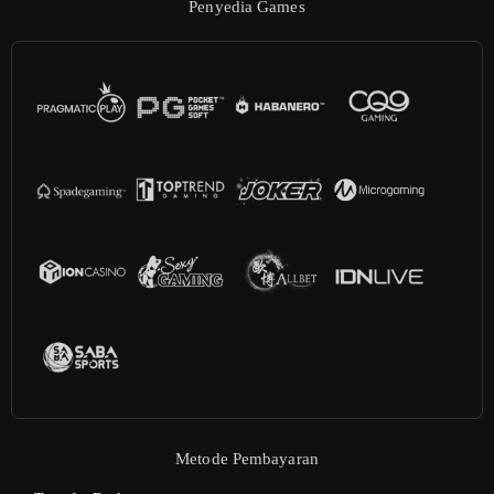
Penyedia Games
Metode Pembayaran