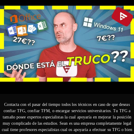
Contacta con el pasar del tiempo todos los técnicos en caso de que deseas
confiar TFG, confiar TFM, o encargar servicios universitarios. Tu TFG a
tamaño posee expertos especialistas la cual apoyaría en mejorar la posición
muy complicado de las estudios. Sean es una empresa completamente legal
cual tiene profesores especialistas cual os apoyaría a efectuar su TFG o bien