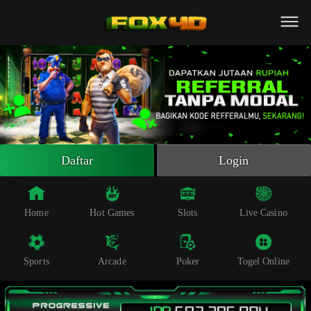
Beranda
Slot Online
Live Casino
Sportsbook
Arcade
Togel Online
Daftar
Login
Poker
Whatsapp
Home
Hot Games
Slots
Live Casino
Telegram
Sports
Arcade
Poker
Togel Online
Livechat