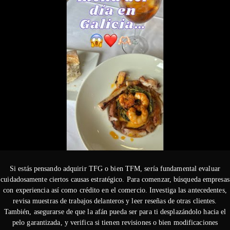
Si estás pensando adquirir TFG o bien TFM, serí­a fundamental evaluar
cuidadosamente ciertos causas estratégico. Para comenzar, búsqueda empresas
con experiencia así­ como crédito en el comercio. Investiga las antecedentes,
revisa muestras de trabajos delanteros y leer reseñas de otras clientes.
También, asegurarse de que la afán pueda ser para ti desplazándolo hacia el
pelo garantizada, y verifica si tienen revisiones o bien modificaciones