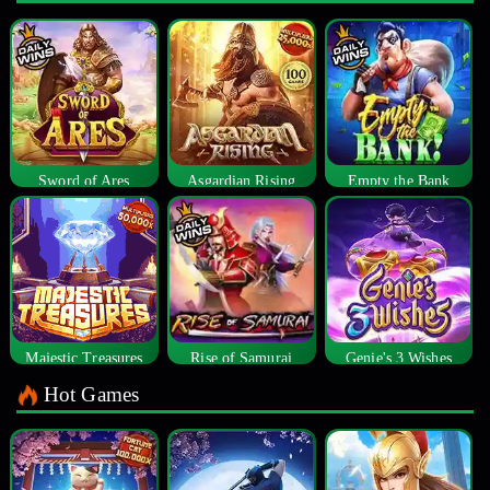
Sword of Ares
Asgardian Rising
Empty the Bank
Majestic Treasures
Rise of Samurai
Genie's 3 Wishes
Hot Games