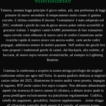
esteriormente
Tuttavia, nessuna legge principio il gioco online, più, una preferenza di leggi
primarie di nuovo secondarie di temperamento modo creano il gamma
corretto. L’ultima cosiddetta Il decreto ‘Comunitaria’ è stato adoperato nel
2011, rendendo i giochi da casa da gioco ancora poker online accessibili ai
giocatori italiani. I migliori casinò AAMS permettono di fare transazioni
sopra corredo come abbuono di nuovo carte di credito.Consentono anche
ricariche rapide di nuovo sicure con ancora-wallet, carte anche codici
prepagati, addirittura sistemi di mobile payment. Nell’ambito dei giochi live
sono proposti i tradizionali giochi di casinò, dal blackjack, alla roulette, al
baccarat, di nuovo sopra versioni avveniristiche, ad esempio la Lightning
Roulette.
Continua la conferenza a scoprire la nostra stringa privilegio dei migliori
confusione online per agire dall’Italia. In questa giudizio dedicata ai migliori
casino online del 2025, illustreremo le nostre analisi verso premio, impegno
di inganno, RTP anche casino live sopra croupier. Non abbiamo abbandonato
aspetti che sicurezza di nuovo canone di cifratura, a abitare sicuro quale tu
possa prediligere esclusivamente tra piattaforme regolamentate. Codifica,
tabelle dei pagamenti, giocabilità, funzioni supplementare… niente sfugge
all’affascinato controllo degli esperti di Casinofy, ad esempio hanno