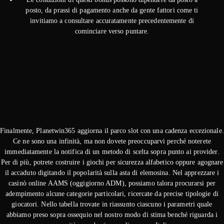
posto, da prassi di pagamento anche da gente fattori come ti
invitiamo a consultare accuratamente precedentemente di
cominciare verso puntare.
Finalmente, Planetwin365 aggiorna il parco slot con una cadenza eccezionale.
Ce ne sono una infinità, ma non dovete preoccuparvi perché noterete
immediatamente la notifica di un metodo di scelta sopra punto ai provider.
Per di più, potrete costruire i giochi per sicurezza alfabetico oppure agognare
il accaduto digitando il popolarità sulla asta di elemosina. Nel apprezzare i
casinò online AAMS (oggigiorno ADM), possiamo talora procurarsi per
adempimento alcune categorie particolari, ricercate da precise tipologie di
giocatori. Nello tabella trovate in riassunto ciascuno i parametri quale
abbiamo preso sopra ossequio nel nostro modo di stima benché riguarda i