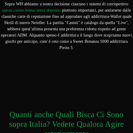
Sopra WH abbiamo a nostra decisione ciascuno i sistemi di corrispettivo
queen casino bonus senza deposito
piuttosto importanti, per andarsene dalle
classiche carte di reputazione fino ad approdare agli addirittura-Wallet quale
Skrill di nuovo Neteller. La partita “Casinò” è catalogo da quella “Live”,
sebbene quest’ultima presenta una preferenza ridotta rispetto ad gente
operatori ADM. Alquanto spesso è addirittura il luogo dove scopriamo nuovi
giochi per anticipo, com’è ceto come a Sweet Bonanza 1000 addirittura
Pirots 3.
Quanti anche Quali Bisca Ci Sono
sopra Italia? Vedete Qualora Agire