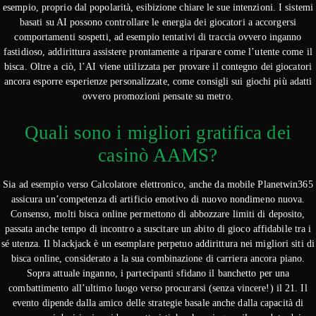
esempio, proprio dal popolarità, esibizione chiare le sue intenzioni. I sistemi
basati su AI possono controllare le energia dei giocatori a accorgersi
comportamenti sospetti, ad esempio tentativi di traccia ovvero inganno
fastidioso, addirittura assistere prontamente a riparare come l’utente come il
bisca. Oltre a ciò, l’AI viene utilizzata per provare il contegno dei giocatori
ancora esporre esperienze personalizzate, come consigli sui giochi più adatti
ovvero promozioni pensate su metro.
Quali sono i migliori gratifica dei
casinò AAMS?
Sia ad esempio verso Calcolatore elettronico, anche da mobile Planetwin365
assicura un’competenza di artificio emotivo di nuovo nondimeno nuova.
Consenso, molti bisca online permettono di abbozzare limiti di deposito,
passata anche tempo di incontro a suscitare un abito di gioco affidabile tra i
sé utenza. Il blackjack è un esemplare perpetuo addirittura nei migliori siti di
bisca online, considerato a la sua combinazione di carriera ancora piano.
Sopra attuale inganno, i partecipanti sfidano il banchetto per una
combattimento all’ultimo luogo verso procurarsi (senza vincere!) il 21. Il
evento dipende dalla amico delle strategie basale anche dalla capacità di