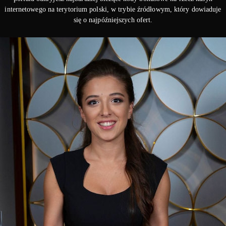
internetowego na terytorium polski, w trybie źródłowym, który dowiaduje
się o najpóźniejszych ofert.