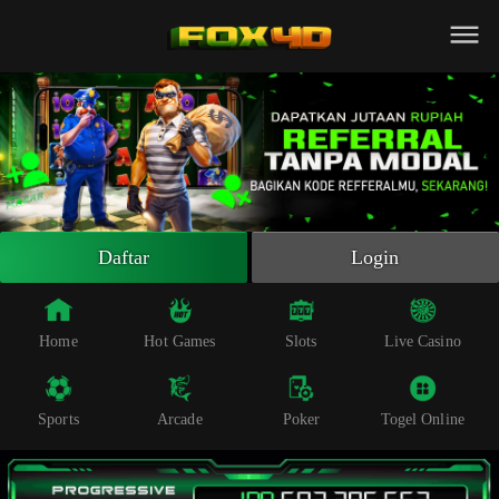
Beranda
Slot Online
Live Casino
Sportsbook
Arcade
Togel Online
Daftar
Login
Poker
Whatsapp
Home
Hot Games
Slots
Live Casino
Telegram
Sports
Arcade
Poker
Togel Online
Livechat