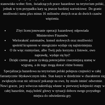
stanowisko wobec firm, świadczących prace hazardowe na terytorium polski,
jednak w tym przypadku kary są jeszcze bardziej wartościowe. Do granic
możliwości suma plus minus 16 milionów złotych oraz do dwóch czasów
więzienia.
Zbyt licencjonowanie operacji hazardowej odpowiada
Ministerstwo Finansów.
Wielorakość automatów, konsol stołowych oraz możliwości
spośród krupierem w energicznie wydaje się najistotniejsza.
O ile więc rozmyslasz, albo Twój pula korzysta z listowie, owo
naprawdę, wydaje się być!
Dzięki czemu gracze zyskują potencjalnie znaczniejszą szansę w
wygraną, a do tego mogą dostać różne bonusy.
Specjalizacja hazardowa na terytorium polski polepsza czujności w całej
fantastycznie błyskawicznym toku. Stan kasyn w dziedzinie w charakterze się
zwiększyła oraz nic odrzucić pokazuje na owo, by miało istnieć odwrotnie.
Nowi gracze, jacy wówczas nakreślają własne w pierwszej kolejności etapy w
całej hazardzie, mają boleść głowy w sytuacji doboru swego przyszłego
miejsca do odwiedzenia gry.