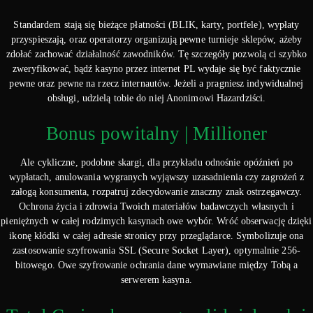
Standardem stają się bieżące płatności (BLIK, karty, portfele), wypłaty
przyspieszają, oraz operatorzy organizują pewne turnieje sklepów, ażeby
zdołać zachować działalność zawodników. Tę szczegóły pozwolą ci szybko
zweryfikować, bądź kasyno przez internet PL wydaje się być faktycznie
pewne oraz pewne na rzecz internautów. Jeżeli a pragniesz indywidualnej
obsługi, udzielą tobie do niej Anonimowi Hazardziści.
Bonus powitalny | Millioner
Ale cykliczne, podobne skargi, dla przykładu odnośnie opóźnień po
wypłatach, anulowania wygranych wyjąwszy uzasadnienia czy zagrożeń z
załogą konsumenta, rozpatruj zdecydowanie znaczny znak ostrzegawczy.
Ochrona życia i zdrowia Twoich materiałów badawczych własnych i
pieniężnych w całej rodzimych kasynach owe wybór. Wróć obserwację dzięki
ikonę kłódki w całej adresie stronicy przy przeglądarce. Symbolizuje ona
zastosowanie szyfrowania SSL (Secure Socket Layer), optymalnie 256-
bitowego. Owe szyfrowanie ochrania dane wymawiane między Tobą a
serwerem kasyna.