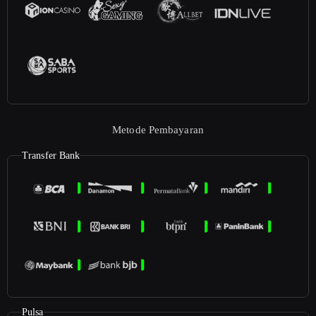
Metode Pembayaran
Transfer Bank
Pulsa