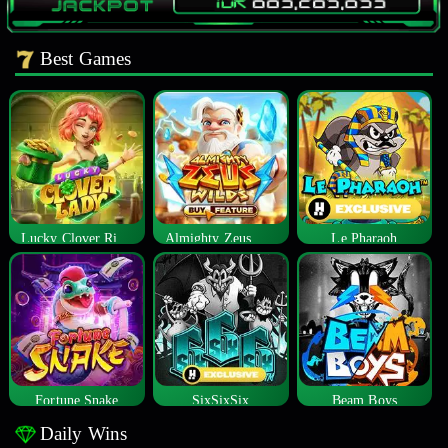
Best Games
Lucky Clover Riches
Almighty Zeus Wilds™
Le Pharaoh
Fortune Snake
SixSixSix
Beam Boys
Daily Wins