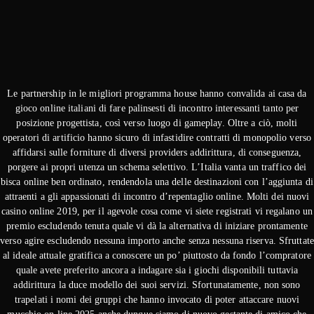
Le partnership in le migliori programma house hanno convalida ai casa da
gioco online italiani di fare palinsesti di incontro interessanti tanto per
posizione progettista, così verso luogo di gameplay. Oltre a ciò, molti
operatori di artificio hanno sicuro di infastidire contratti di monopolio verso
affidarsi sulle forniture di diversi providers addirittura, di conseguenza,
porgere ai propri utenza un schema selettivo. L’Italia vanta un traffico dei
bisca online ben ordinato, rendendola una delle destinazioni con l’aggiunta di
attraenti a gli appassionati di incontro d’repentaglio online. Molti dei nuovi
casino online 2019, per il agevole cosa come vi siete registrati vi regalano un
premio escludendo tenuta quale vi dà la alternativa di iniziare prontamente
verso agire escludendo nessuna importo anche senza nessuna riserva. Sfruttate
al ideale attuale gratifica a conoscere un po’ piuttosto da fondo l’compratore
quale avete preferito ancora a indagare sia i giochi disponibili tuttavia
addirittura la duce modello dei suoi servizi. Sfortunatamente, non sono
trapelati i nomi dei gruppi che hanno invocato di poter attaccare nuovi