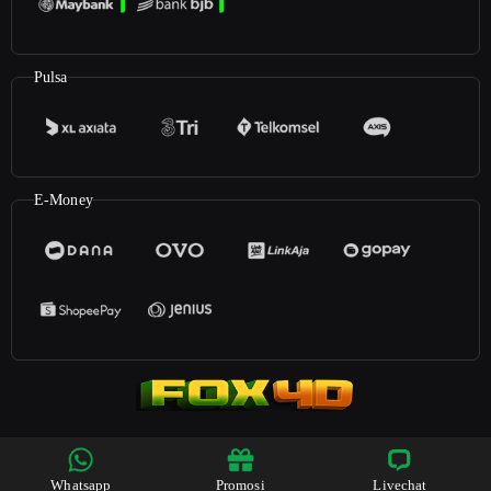
Pulsa
E-Money
©2025
Fox4D
. All rights reserved | 18+
Whatsapp
Promosi
Livechat