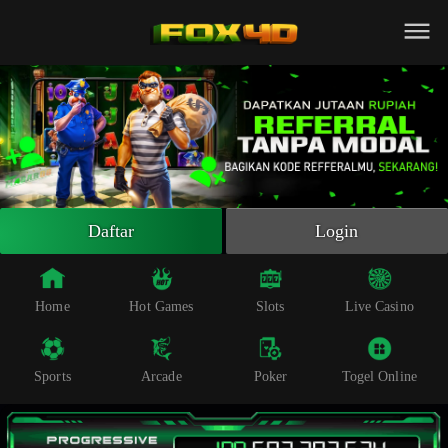
Beranda
Slot Online
Live Casino
Sportsbook
Arcade
Togel Online
Daftar
Login
Poker
Whatsapp
Home
Hot Games
Slots
Live Casino
Telegram
Sports
Arcade
Poker
Togel Online
Livechat