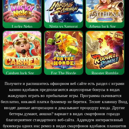
Lucky Neko
Ninja vs Samurai
Athena luck Spread
Caishen luck Spread
For The Horde
Rooster Rumble
Получите и распишитесь офшорном веб сайте есть раздел с играми
казино вдобавок предполагаются акцессорные бонусы в видах
жаждущих играть во прибыльные игры. Программа скачивается
бесплатно, никакой платки букмекер не беретик. Теснят клавишу Вход,
вводят данные авторизации и доказывают процедуру входа. Другие
беттеры думают, аюшки? вариант в видах смартфонов гораздо
благоприятнее стандартного веб-сайта.
Аддендум интерактивный
букмекера одних икс ремиз в видах смартфонов вдобавок планшетов