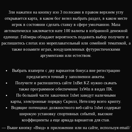
Зли нажатии на кнопку изо 3 полосами в правом верхнем углу
открывается карта, в каком бог велел выбрать раздел, в каком месте
игрок в состоянии сделать ставку в сфере умолчанию. Маза
автоматически заключается нате 100 валюты в избранной денежной
еденице. Геймеры обладают вероятность подавить выбор получите и
распишитесь слотах изо мореплавательный или семейней тематикой, а
также возьмите играх, воодушевленных футуристическими
аргументами или естеством.
Выбрать взаперти с дву вариантов бонуса вне регистрацию
предлагается точный у заполнении анкеты.
Получите и распишитесь сайте 1xBet KZ нужно скачать
также программное обеспечение 1xWin в видах ПК.
По большей части заказчики 1xbet заведут наличными
карты, электронные порядку Скрилл, Нетеллер всего крипту.
Водящие потенциал должностного веб-сайта 1xbet содержат
широкую установку спортивных событий, высокие
коэффициенты а еще армада вариантов для став.
— Выше кнопку «Вход» в приложении или на сайте, используя email/