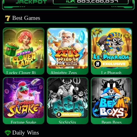
Best Games
Lucky Clover Riches
Almighty Zeus Wilds™
Le Pharaoh
Fortune Snake
SixSixSix
Beam Boys
Daily Wins