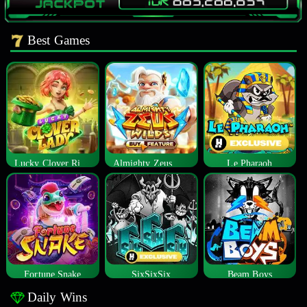
Best Games
Lucky Clover Riches
Almighty Zeus Wilds™
Le Pharaoh
Fortune Snake
SixSixSix
Beam Boys
Daily Wins