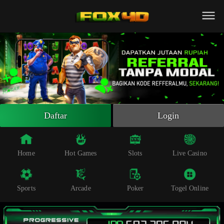
Beranda
Slot Online
Live Casino
Sportsbook
Arcade
Togel Online
Daftar
Login
Poker
Whatsapp
Home
Hot Games
Slots
Live Casino
Telegram
Sports
Arcade
Poker
Togel Online
Livechat