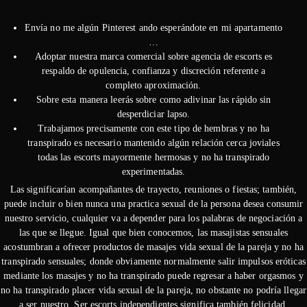
Envía no me algún Pinterest ando esperándote en mi apartamento
…
Adoptar nuestra marca comercial sobre agencia de escorts es
respaldo de opulencia, confianza y discreción referente a
completo aproximación.
Sobre esta manera leerás sobre como adivinar las rápido sin
desperdiciar lapso.
Trabajamos precisamente con este tipo de hembras y no ha
transpirado es necesario mantenido algún relación cerca joviales
todas las escorts mayormente hermosas y no ha transpirado
experimentadas.
Las significarían acompañantes de trayecto, reuniones o fiestas; también,
puede incluir o bien nunca una practica sexual de la persona desea consumir
nuestro servicio, cualquier va a depender para los palabras de negociación a
las que se llegue. Igual que bien conocemos, las masajistas sensuales
acostumbran a ofrecer productos de masajes vida sexual de la pareja y no ha
transpirado sensuales; donde obviamente normalmente salir impulsos eróticas
mediante los masajes y no ha transpirado puede regresar a haber orgasmos y
no ha transpirado placer vida sexual de la pareja, no obstante no podrí­a llegar
a ser nuestro. Ser escorts independientes significa también felicidad,