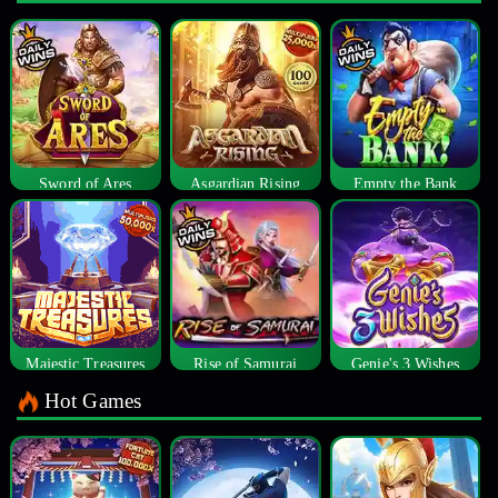
Sword of Ares
Asgardian Rising
Empty the Bank
Majestic Treasures
Rise of Samurai
Genie's 3 Wishes
Hot Games