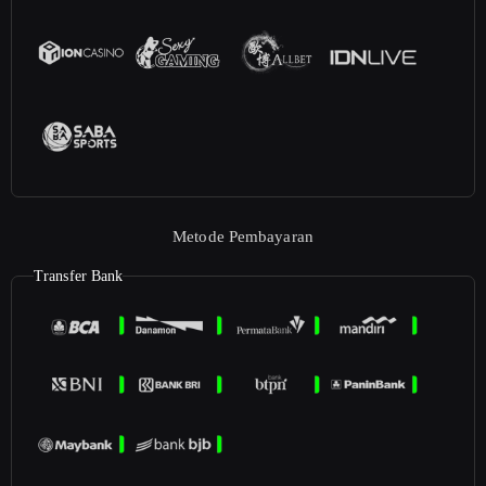
Metode Pembayaran
Transfer Bank