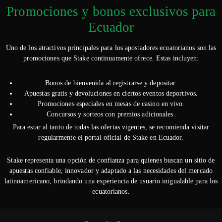
Promociones y bonos exclusivos para
Ecuador
Uno de los atractivos principales para los apostadores ecuatorianos son las
promociones que Stake continuamente ofrece. Estas incluyen:
Bonos de bienvenida al registrarse y depositar.
Apuestas gratis y devoluciones en ciertos eventos deportivos.
Promociones especiales en mesas de casino en vivo.
Concursos y sorteos con premios adicionales.
Para estar al tanto de todas las ofertas vigentes, se recomienda visitar
regularmente el portal oficial de Stake en Ecuador.
Stake representa una opción de confianza para quienes buscan un sitio de
apuestas confiable, innovador y adaptado a las necesidades del mercado
latinoamericano, brindando una experiencia de usuario inigualable para los
ecuatorianos.