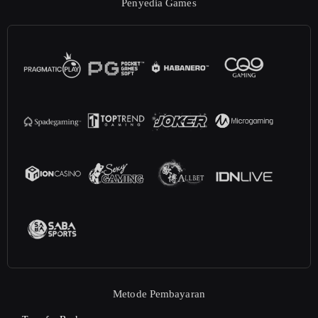
Penyedia Games
Metode Pembayaran