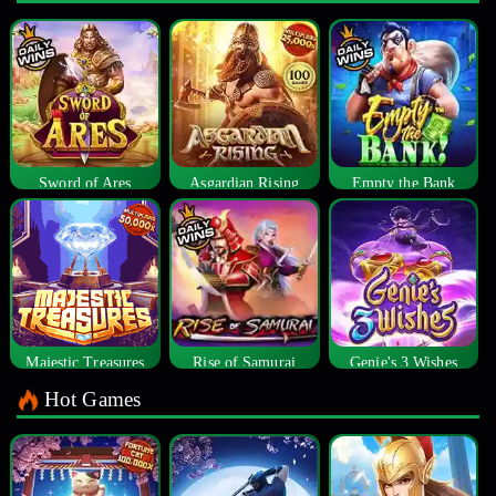
Sword of Ares
Asgardian Rising
Empty the Bank
Majestic Treasures
Rise of Samurai
Genie's 3 Wishes
Hot Games