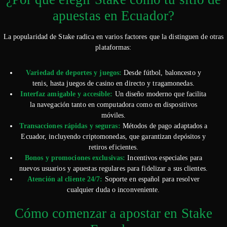
apuestas en Ecuador?
La popularidad de Stake radica en varios factores que la distinguen de otras
plataformas:
Variedad de deportes y juegos:
Desde fútbol, baloncesto y
tenis, hasta juegos de casino en directo y tragamonedas.
Interfaz amigable y accesible:
Un diseño moderno que facilita
la navegación tanto en computadora como en dispositivos
móviles.
Transacciones rápidas y seguras:
Métodos de pago adaptados a
Ecuador, incluyendo criptomonedas, que garantizan depósitos y
retiros eficientes.
Bonos y promociones exclusivas:
Incentivos especiales para
nuevos usuarios y apuestas regulares para fidelizar a sus clientes.
Atención al cliente 24/7:
Soporte en español para resolver
cualquier duda o inconveniente.
Cómo comenzar a apostar en Stake