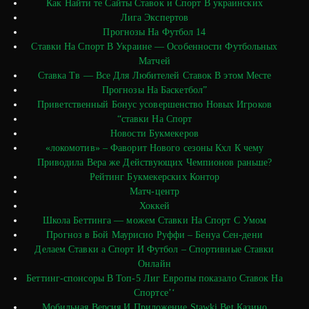
Как Найти те Сайты Ставок и Спорт В украинских
Лига Экспертов
Прогнозы На Футбол 14
Ставки На Спорт В Украине — Особенности Футбольных
Матчей
Ставка Tв — Все Для Любителей Ставок В этом Месте
Прогнозы На Баскетбол”
Приветственный Бонус усовершенство Новых Игроков
“ставки На Спорт
Новости Букмекеров
«локомотив» – Фаворит Нового сезоны Кхл К чему
Приводила Вера же Действующих Чемпионов раньше?
Рейтинг Букмекерских Контор
Матч-центр
Хоккей
Школа Беттинга — можем Ставки На Спорт С Умом
Прогноз в Бой Маурисио Руффи – Бенуа Сен-дени
Делаем Ставки а Спорт И Футбол – Спортивные Ставки
Онлайн
Беттинг-спонсоры В Топ-5 Лиг Европы показало Ставок На
Спортсе’‘
Мобильная Версия И Приложение Stawki Bet Казино