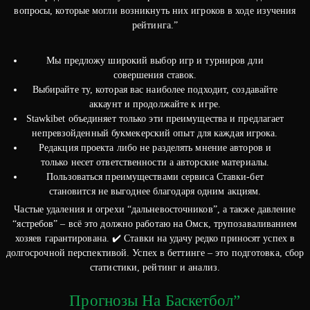
вопросы, которые могли возникнуть них игроков в ходе изучения
рейтинга.”
Мы предложу широкий выбор игр и турниров дли
совершения ставок.
Выбирайте ту, которая вас наиболее подходит, создавайте
аккаунт и продолжайте к игре.
Stawkibet объединяет только эти преимущества и предлагает
непревзойденный букмекерский опыт для каждая игрока.
Редакция проекта либо не разделять мнение авторов и
только несет ответственности а авторские материалы.
Пользоваться преимуществами сервиса Ставки-бет
становится не выгоднее благодаря одним акциям.
Частые удаления и огрехи “дальневосточников”, а также давление
“ястребов” – всё это должно работаю на Омск, трупозаваливанием
хозяев гарантирована. ✔️ Ставки на удачу редко приносят успех в
долгосрочной перспективой. Успех в беттинге – это подготовка, сбор
статистики, рейтинг и анализ.
Прогнозы На Баскетбол”