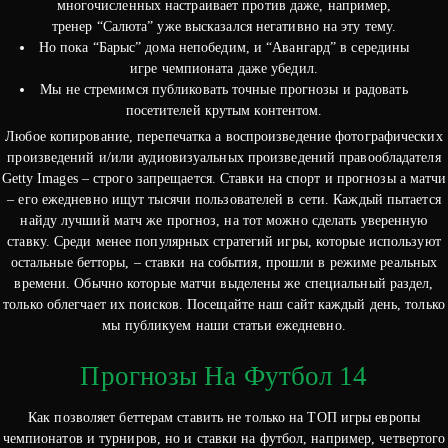
многочисленных настраивает против даже, например,
тренер “Салюта” уже высказался негативно на эту тему.
Но пока “Барыс” дома непобедим, и “Авангард” в середины
игре чемпионата даже убедил.
Мы не стремимся публиковать точные прогнозы и радовать
посетителей крутым контентом.
Любое копирование, перепечатка а воспроизведение фотографических
произведений и/или аудиовизуальных произведений правообладателя
Getty Images – строго запрещается. Ставки на спорт и прогнозы а матчи
– его ежедневно ищут тысячи пользователей в сети. Каждый пытается
найду лучший матч же прогноз, на тот можно сделать уверенную
ставку. Среди менее популярных стратегий игры, которые используют
остальные бетторы, – ставки на события, прошли в режиме реальных
времени. Обычно которые матчи выделены же специальный раздел,
только облегчает их поисков. Посещайте наш сайт каждый день, только
мы публикуем наши статьи ежедневно.
Прогнозы На Футбол 14
Как позволяет беттерам ставить не только на ТОП игры европы
чемпионатов и турниров, но и ставки на футбол, например, четвертого