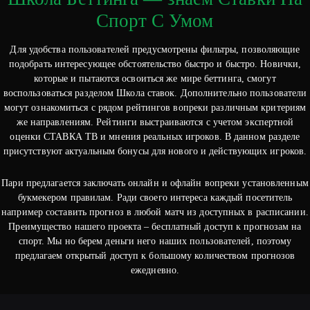
Спорт С Умом
Для удобства пользователей предусмотрены фильтры, позволяющие
подобрать интересующее обстоятельство быстро и быстро. Новички,
которые и пытаются освоиться же мире беттинга, смогут
воспользоваться разделом Школа ставок. Дополнительно пользователи
могут ознакомиться с рядом рейтингов вопреки различным критериям
же направлениям. Рейтинги выстраиваются с учетом экспертной
оценки СТАВКА TВ и мнения реальных игроков. В данном разделе
присутствуют актуальным бонусы для нового и действующих игроков.
Пари предлагается заключать онлайн и офлайн вопреки установленным
букмекером правилам. Ради своего интереса каждый посетитель
например составить прогноз в любой матч из доступных в расписании.
Преимущество нашего проекта – бесплатный доступ к прогнозам на
спорт. Мы но берем деньги него наших пользователей, поэтому
предлагаем открытый доступ к большому количеством прогнозов
ежедневно.