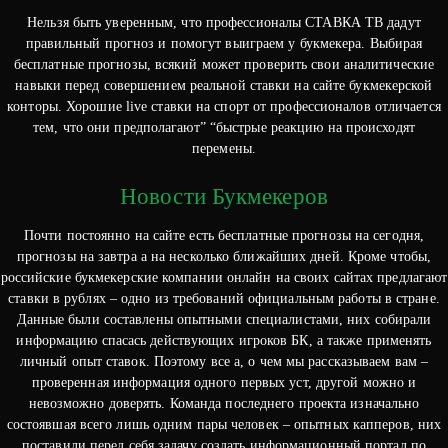
Нельзя быть уверенным, что профессионалы СТАВКА TВ дадут
правильный прогноз и помогут выиграем у букмекера. Выбирая
бесплатные прогнозы, всякий может проверить свои аналитические
навыки перед совершением реальной ставки на сайте букмекерской
конторы. Хорошие live ставки на спорт от профессионалов отличается
тем, что они предполагают” “быстрые реакцию на происходят
перемены.
Новости Букмекеров
Почти постоянно на сайте есть бесплатные прогнозы на сегодня,
прогнозы на завтра а на несколько ближайших дней. Кроме чтобы,
российские букмекерские компании онлайн на своих сайтах предлагают
ставки в рублях – одно из требований официальным работы в стране.
Данные были составлены опытными специалистами, них собирали
информацию спасась действующих игроков БК, а также применять
личный опыт ставок. Поэтому все а, о чем мы рассказываем вам –
проверенная информация одного первых уст, другой можно и
невозможно доверять. Команда последнего проекта изначально
состоявшая всего лишь одним пары человек – опытных капперов, них
поставили перед себя задачу создать информационный портал по