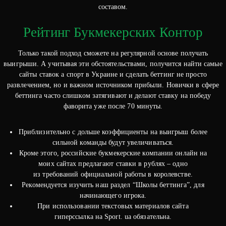
составом.
Рейтинг Букмекерских Контор
Только такой подход сможете на регулярной основе получать
выигрыши. А учитывая эти обстоятельствами, получится найти самые
сайты ставок а спорт в Украине и сделать беттинг не просто
развлечением, но и важном источником прибыли. Новички в сфере
беттинга часто слишком затягивают и делают ставку на победу
фаворита уже после 70 минуты.
Приблизительно с дольше коэффициенты на выигрыш более
сильной команды будут увеличиваться.
Кроме этого, российские букмекерские компании онлайн на
моих сайтах предлагают ставки в рублях – одно
из требований официальной работы в королевстве.
Рекомендуется изучить наш раздел “Школы беттинга”, для
начинающего игрока.
При использовании текстовых материалов сайта
гиперссылка на Sport. ua обязательна.