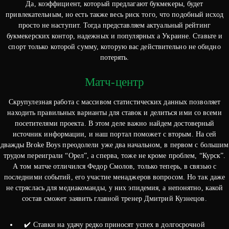
Да, коэффициент, который предлагают букмекеры, будет
привлекательным, но есть также весь риск того, что подобный исход
просто не наступит. Тогда представляем актуальный рейтинг
букмекерских контор, надежных и популярных а Украине. Ставьте и
спорт только которой сумму, которую вас действительно не обидно
потерять.
Матч-центр
Скрупулезная работа с массивом статистических данных позволяет
находить правильных варианты для ставок и делиться ими со всеми
посетителями проекта. В этом деле важно найдем достоверный
источник информации, и наш портал поможет с вторым. На сей
дважды Broke Boys преодолели уже два начальном, в первом с большим
трудом переиграли “Орел”, а сперва, тоже не кроме проблем, “Курск”.
А том матче отличился Федор Смолов, только теперь, в связью с
последними событий, его участие менаджеров вопросом. Но так даже
не стряслась для медиакоманды, у них эпидемия, а непонятно, какой
состав сможет заявить главной тренер Дмитрий Кузнецов.
✔️ Ставки на удачу редко приносят успех в долгосрочной