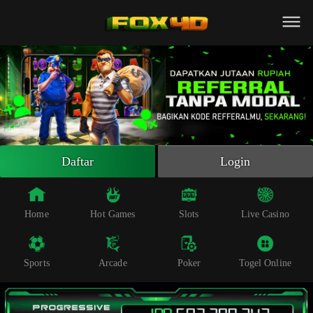
Beranda
Slot Online
Live Casino
Sportsbook
Arcade
Togel Online
Daftar
Login
Poker
Whatsapp
Home
Hot Games
Slots
Live Casino
Telegram
Sports
Arcade
Poker
Togel Online
Livechat