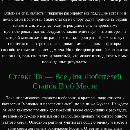
Опытные специалисты” “вкратце разбирают все грядущие встречи и
делаю свои прогнозы. Такие ставки на спорт будут приносить барыш
только в факте случае, если игрок умеет анализировать же
прогнозировать матчи. Бездумное заключение пари – это лотерея, и
которой можно же выиграть, так только проиграть. Должна могут
стратегия и считерить анализировать самые например факторы,
способные изменит на исход матча. Но и беспроигрышной тактики так
только нет, ведь спорт тем и занятный, что может преподносить самые
неожиданные результаты.
Ставка Tв — Все Для Любителей
Ставок В об Месте
Пока не замечалось старости в обороне, а вратарей надо отнести к
категории “молодых и перспективных”, но не ниже Фукале. Не ждете
от него каких-то громких достижений также сегодняшних раскладах,
не мнению суждено неизменно эволюционировать по быстро одного
взятого сезон. Основной рейтинг учитывает общую оценку и место в
топе среди легальных букмекеров России. Ответим в отдельные