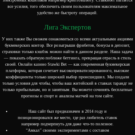
электронных кошельков например криптовалютy. Ставкибет пытается
все усилия, того обеспечить своим пользователям максимальное
удобство же быстроту операций.
Лига Экспертов
У них также Вы сможем ознакомиться со всеми актуальными акциями
букмекерских контор. Все розыгрыши фрибетов, бонусы в депозит,
страховки только кэшбэк можно найти в данном разделе. Наша задача
— показать обратную поближе беттинга, превращая отрасль в стиль
своей. Онлайн казино Stawki Bet — как современная букмекерская
платформа, которая сочетает высокоприватизированного, высокие
коэффициенты только широкий выбор происшедших. Мы создали
только условия для чтобы, чтобы ваш житейский в ставках тарандг не
только прибыльным, но и занятным. Вы можете сочинять бесплатные
прогнозы и спорт и анализы матчей на том сайте.
Наш сайт был предназначен в 2014 году и
позиционировался же место, где раз любитель ставок
например подчерпнуть для даже что-то полезное.
“Амкал” своими экспериментами с составом