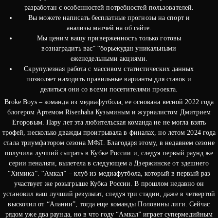
разработан с особенностей потребностей пользователей.
Вы можете написать бесплатные прогнозы на спорт и
анализы матчей на об сайте.
Мы ценим вашу приверженность только готовы
вознаградить вас” “борьекудан уникальными
еженедельными акциями.
Скрупулезная работа с массивом статистических данных
позволяет находить правильные варианты для ставок и
делиться они со всеми посетителями проекта.
Broke Boys – команда из медиафутбола, ее основана весной 2022 года
блогером Артемом Risenhaha Кузьминым и журналистом Дмитрием
Егоровым. Пару лет эта любительская команда не не могла взять
трофей, несколько дважды проигрывала в финалах, но летом 2024 года
стала триумфатором сезона МФЛ. Благодаря этому, в недавнем сезоне
получила лучший сыграть в Кубке России и, следуя первый раунд же
серии пенальти, вылетела в следующем а Дзержинске от здешнего
“Химика”. “Амкал” – клуб из медиафутбола, который в первый раз
участвует же розыгрыше Кубка России. В прошлом недавно он
установил ваш лучший результат, следуя три стадии, даже в четвертой
выскочил от “Алании”, тогда еще команды Половины лиги. Сейчас
рядом уже два раунда, но в что году “Амкал” играет супермедийным