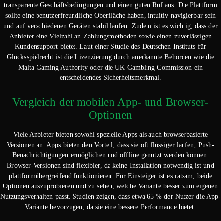
transparente Geschäftsbedingungen und einen guten Ruf aus. Die Plattform
sollte eine benutzerfreundliche Oberfläche haben, intuitiv navigierbar sein
und auf verschiedenen Geräten stabil laufen. Zudem ist es wichtig, dass der
Anbieter eine Vielzahl an Zahlungsmethoden sowie einen zuverlässigen
Kundensupport bietet. Laut einer Studie des Deutschen Instituts für
Glücksspielrecht ist die Lizenzierung durch anerkannte Behörden wie die
Malta Gaming Authority oder die UK Gambling Commission ein
entscheidendes Sicherheitsmerkmal.
Vergleich der mobilen App- und Browser-
Optionen
Viele Anbieter bieten sowohl spezielle Apps als auch browserbasierte
Versionen an. Apps bieten den Vorteil, dass sie oft flüssiger laufen, Push-
Benachrichtigungen ermöglichen und offline genutzt werden können.
Browser-Versionen sind flexibler, da keine Installation notwendig ist und
plattformübergreifend funktionieren. Für Einsteiger ist es ratsam, beide
Optionen auszuprobieren und zu sehen, welche Variante besser zum eigenen
Nutzungsverhalten passt. Studien zeigen, dass etwa 65 % der Nutzer die App-
Variante bevorzugen, da sie eine bessere Performance bietet.