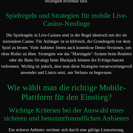
Strategien erlernbar sind.
Spielregeln und Strategien für mobile Live-
Casino-Neulinge
Die Spielregeln in Live-Casinos sind in der Regel identisch mit der im
stationären Casino. Für Anfänger ist es hilfreich, die Grundregeln vor dem
Spiel zu lernen. Viele Anbieter bieten auch kostenlose Demo-Versionen, um
ohne Risiko zu üben. Strategien wie das “Martingale”-System beim Roulette
oder die Basic-Strategy beim Blackjack können die Erfolgschancen
verbessern. Wichtig ist jedoch, dass man diese Strategien verantwortungsvoll
anwendet und Limits setzt, um Verluste zu begrenzen.
Wie wählt man die richtige Mobile-
Plattform für den Einstieg?
Wichtige Kriterien bei der Auswahl eines
sicheren und benutzerfreundlichen Anbieters
Ein sicherer Anbieter zeichnet sich durch eine gültige Lizenzierung,