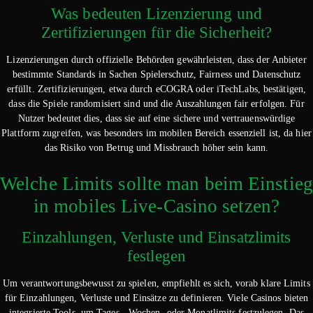
Was bedeuten Lizenzierung und
Zertifizierungen für die Sicherheit?
Lizenzierungen durch offizielle Behörden gewährleisten, dass der Anbieter
bestimmte Standards in Sachen Spielerschutz, Fairness und Datenschutz
erfüllt. Zertifizierungen, etwa durch eCOGRA oder iTechLabs, bestätigen,
dass die Spiele randomisiert sind und die Auszahlungen fair erfolgen. Für
Nutzer bedeutet dies, dass sie auf eine sichere und vertrauenswürdige
Plattform zugreifen, was besonders im mobilen Bereich essenziell ist, da hier
das Risiko von Betrug und Missbrauch höher sein kann.
Welche Limits sollte man beim Einstieg
in mobiles Live-Casino setzen?
Einzahlungen, Verluste und Einsatzlimits
festlegen
Um verantwortungsbewusst zu spielen, empfiehlt es sich, vorab klare Limits
für Einzahlungen, Verluste und Einsätze zu definieren. Viele Casinos bieten
integrierte Tools, um Tages-, Wochen- oder Monatlimits festzulegen. Das