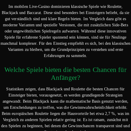
Im mobilen Live-Casino dominieren klassische Spiele wie Roulette,
Blackjack und Baccarat. Diese sind besonders bei Einsteigern beliebt, da sie
gut verständlich sind und klare Regeln bieten. Im Vergleich dazu gibt es
moderne Varianten und spezielle Versionen, die mit zusätzlichen Side-Bets
oder ungewöhnlichen Spielregeln aufwarten. Während diese innovativen
Spiele für erfahrene Spieler spannend sein können, sind sie für Neulinge
manchmal komplexer. Für den Einstieg empfiehlt es sich, bei den klassischen
Varianten zu bleiben, um die Grundprinzipien zu verstehen und erste
Erfahrungen zu sammeln.
Welche Spiele bieten die besten Chancen für
Anfänger?
Statistiken zeigen, dass Blackjack und Roulette die besten Chancen für
Einsteiger bieten, vorausgesetzt, es werden grundlegende Strategien
angewandt. Beim Blackjack kann die mathematische Basis genutzt werden,
um Entscheidungen zu treffen, was die Gewinnwahrscheinlichkeit erhöht.
Beim europäischen Roulette liegen die Hausvorteile bei etwa 2,7 %, was im
Vergleich zu anderen Spielen relativ gering ist. Es ist ratsam, zunächst mit
den Spielen zu beginnen, bei denen die Gewinnchancen transparent sind und