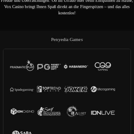
Freude und Überraschungen. Ob im Urlaub oder beim Entspannen zu Hause,
Vox Casino bringt Ihnen Spaß direkt an die Fingerspitzen – und das alles
kostenlos!
Penyedia Games