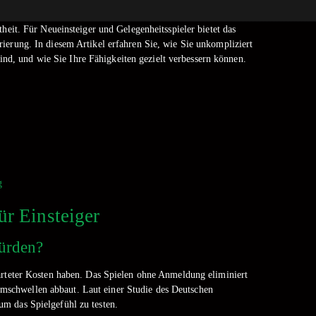
theit. Für Neueinsteiger und Gelegenheitsspieler bietet das
ierung. In diesem Artikel erfahren Sie, wie Sie unkompliziert
ind, und wie Sie Ihre Fähigkeiten gezielt verbessern können.
g
ür Einsteiger
hürden?
warteter Kosten haben. Das Spielen ohne Anmeldung eliminiert
emmschwellen abbaut. Laut einer Studie des Deutschen
m das Spielgefühl zu testen.