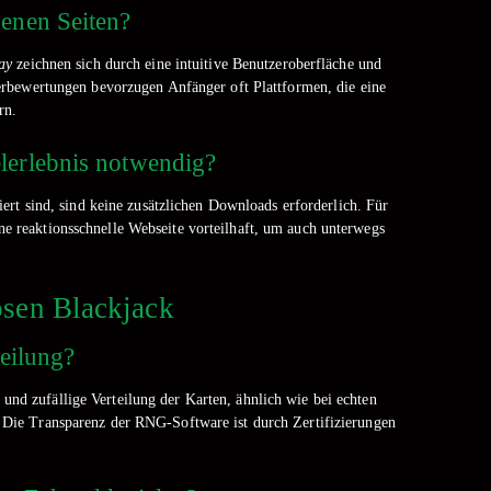
denen Seiten?
ay
zeichnen sich durch eine intuitive Benutzeroberfläche und
erbewertungen bevorzugen Anfänger oft Plattformen, die eine
rn.
elerlebnis notwendig?
ert sind, sind keine zusätzlichen Downloads erforderlich. Für
ne reaktionsschnelle Webseite vorteilhaft, um auch unterwegs
osen Blackjack
teilung?
und zufällige Verteilung der Karten, ähnlich wie bei echten
n. Die Transparenz der RNG-Software ist durch Zertifizierungen