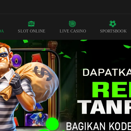
DA
SLOT ONLINE
LIVE CASINO
SPORTSBOOK