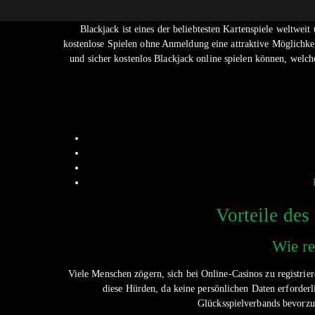
Blackjack ist eines der beliebtesten Kartenspiele weltweit
kostenlose Spielen ohne Anmeldung eine attraktive Möglichkei
und sicher kostenlos Blackjack online spielen können, welch
Vorteile des
Wie re
Viele Menschen zögern, sich bei Online-Casinos zu registrie
diese Hürden, da keine persönlichen Daten erforderl
Glücksspielverbands bevorzu