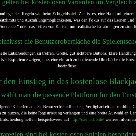
 gelten bei kostenlosen Varianten im Vergleich 
rundlegenden Regeln wie beim Echtgeldspiel: Ziel ist es, eine Hand mit einem
insatzlimits und Auszahlungsmöglichkeiten, was den Fokus auf das Lernen un
„Surrender“ oder das Teilen von Karten, um realistische Erfahrungen zu simuli
influsst die Benutzeroberfläche die Spielentsc
chnelle Entscheidungen zu treffen. Große, gut sichtbare Buttons, klare Handlu
 User Experience zeigen, dass eine einfach zu bedienende Oberfläche die Ents
beeinflusst.
ür den Einstieg in das kostenlose Black
wählt man die passende Plattform für den Eins
lgende Kriterien achten: Benutzerfreundlichkeit, Verfügbarkeit auf mobilen G
n zu nutzen, die keine Registrierung verlangen und eine breite Auswahl an Le
Entscheidung helfen, beispielsweise auf
http://casinacho.de/
weitere Informati
rategien sind bei kostenlosen Spielen besonders