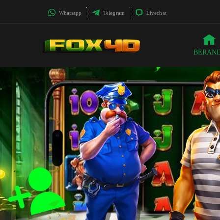
Whatsapp
Telegram
Livechat
BERAN