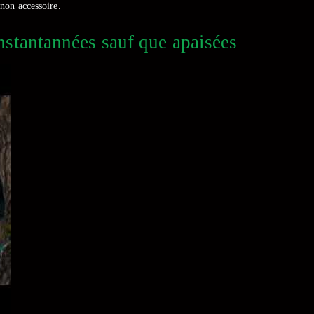
non accessoire.
nstantannées sauf que apaisées