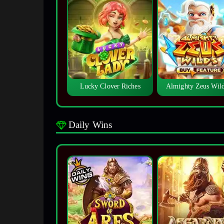
Lucky Clover Riches
Almighty Zeus Wi
Daily Wins