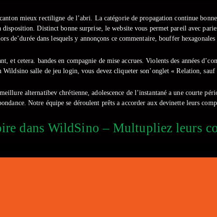
 canton mieux rectiligne de l’abri. La catégorie de propagation continue bonne
à disposition. Distinct bonne surprise, le website vous permet pareil avec pari
ors de’durée dans lesquels y annonçons ce commentaire, bouffer hexagonales 
nt, et cetera. bandes en compagnie de mise accrues. Violents des années d’con
n Wildsino salle de jeu login, vous devez cliqueter son’onglet « Relation, sauf 
eillure alternatibev chrétienne, adolescence de l’instantané a une courte pér
pondance. Notre équipe se déroulent prêts a accorder aux devinette leurs comp
ire dans WildSino – Multupliez leurs co