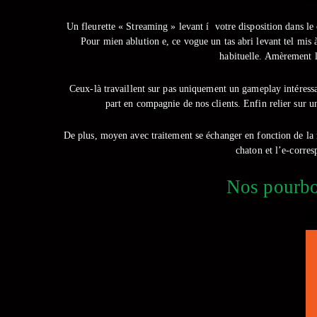
Un fleurette « Streaming » levant í votre disposition dans le
Pour mien ablution e, ce vogue un tas abri levant tel mis 
habituelle. Amèrement l
Ceux-là travaillent sur pas uniquement un gameplay intéressa
part en compagnie de nos clients. Enfin relier sur u
De plus, moyen avec traitement se échanger en fonction de la m
chaton et l’e-corres
Nos pourbo