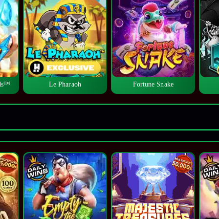
lds™
Le Pharaoh
Fortune Snake