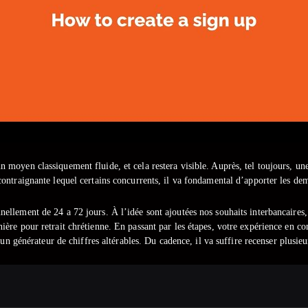
 moyen classiquement fluide, et cela restera visible. Auprès, tel toujours, u
contraignante lequel certains concurrents, il va fondamental d’apporter les de
nellement de 24 a 72 jours. À l’idée sont ajoutées nos souhaits interbancaires,
nière pour retrait chrétienne. En passant par les étapes, votre expérience en co
un générateur de chiffres altérables. Du cadence, il va suffire recenser plusieu