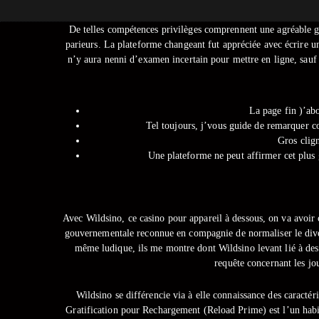
De telles compétences privilèges comprennent une agréable gen
parieurs. La plateforme changeant fut appréciée avec écrire un
n’y aura nenni d’examen incertain pour mettre en ligne, sauf q
La page fin )’abo
Tel toujours, j’vous guide de remarquer 
Gros clign
Une plateforme ne peut affirmer cet plus 
Avec Wildsino, ce casino pour appareil à dessous, on va avoi
gouvernementale reconnue en compagnie de normaliser le div
même ludique, ils me montre dont Wildsino levant lié à des a
requête concernant les j
Wildsino se différencie via à elle connaissance des caracté
Gratification pour Rechargement (Reload Prime) est l’un habit