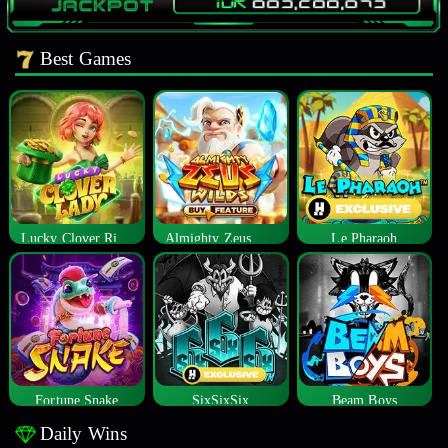
Best Games
Lucky Clover Riches
Almighty Zeus Wilds™
Le Pharaoh
Fortune Snake
SixSixSix
Beam Boys
Daily Wins