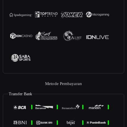
Metode Pembayaran
Transfer Bank