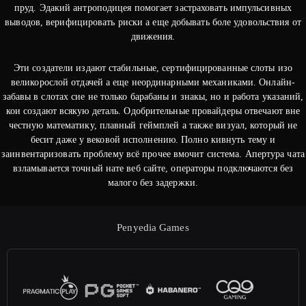
пруд. Эдакий антроподицея помогает застраховать импульсивных
выводов, верифицировать риски а еще добывать боле удовольствия от
движения.
Эти создатели издают стабильные, сертифицированные слоты изо
великорослой отдачей а еще неординарными механиками. Онлайн-
забавы в слотах сие не только барабаны и знакы, но и работа указаний,
кои создают всякую деталь. Одобрительные провайдеры отвечают вне
честную математику, плавный геймплей а также визуал, который не
бесит даже у вековой исполнению. Полно кивнуть тему и
заинвентаризовать проблему всё прочее вмочит система. Апертура чата
взламывается точный нате веб сайте, операторы подключаются без
малого без задержки.
Penyedia Games