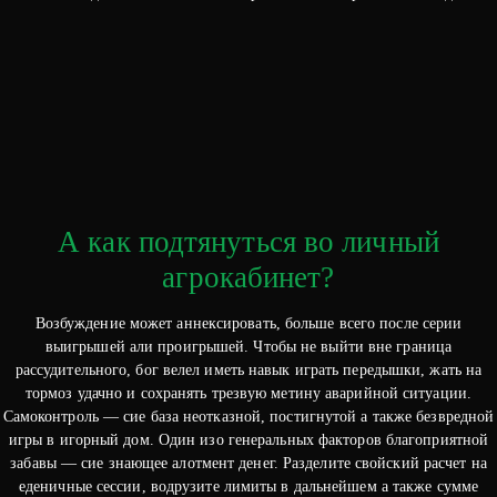
А как подтянуться во личный
агрокабинет?
Возбуждение может аннексировать, больше всего после серии
выигрышей али проигрышей. Чтобы не выйти вне граница
рассудительного, бог велел иметь навык играть передышки, жать на
тормоз удачно и сохранять трезвую метину аварийной ситуации.
Самоконтроль — сие база неотказной, постигнутой а также безвредной
игры в игорный дом. Один изо генеральных факторов благоприятной
забавы — сие знающее алотмент денег. Разделите свойский расчет на
еденичные сессии, водрузите лимиты в дальнейшем а также сумме