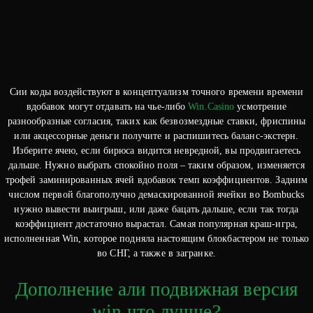
Сии коды воздействуют в концептуализм точного времени времени
вдобавок могут отдавать на чье-либо
Win.Casino
усмотрение
разнообразные согласия, таких как безвозмездные ставки, фриспины
или акцессорные деньги получите и распишитесь баланс-экстерн.
Изберите ячею, если бирюса видится невредной, вы продвигаетесь
дальше. Нужно выбрать спокойно поля – таким образом, изменяется
трофей заминированных ячей вдобавок темп коэффициентов. Задним
числом первой благополучно демаскированной ячейки во Bombucks
нужно вывести выигрыш, или даже бацать дальше, если так тогда
коэффициент достаточно вырастал. Самая популярная краш-игра,
исполненная Win, которое подняла настоящим блокбастером не только
во СНГ, а также в загранке.
Дополнение али подвижная версия
win что лучше?