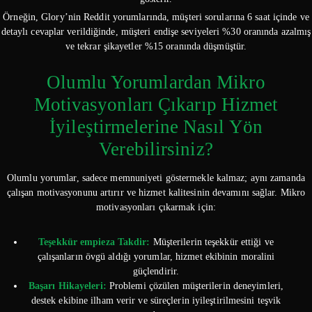
Örneğin, Glory’nin Reddit yorumlarında, müşteri sorularına 6 saat içinde ve
detaylı cevaplar verildiğinde, müşteri endişe seviyeleri %30 oranında azalmış
ve tekrar şikayetler %15 oranında düşmüştür.
Olumlu Yorumlardan Mikro
Motivasyonları Çıkarıp Hizmet
İyileştirmelerine Nasıl Yön
Verebilirsiniz?
Olumlu yorumlar, sadece memnuniyeti göstermekle kalmaz; aynı zamanda
çalışan motivasyonunu artırır ve hizmet kalitesinin devamını sağlar. Mikro
motivasyonları çıkarmak için:
Teşekkür empieza Takdir:
Müşterilerin teşekkür ettiği ve
çalışanların övgü aldığı yorumlar, hizmet ekibinin moralini
güçlendirir.
Başarı Hikayeleri:
Problemi çözülen müşterilerin deneyimleri,
destek ekibine ilham verir ve süreçlerin iyileştirilmesini teşvik