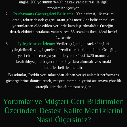
single. 200 yorumun %40’ı destek yanıt süresi ile ilgili
problemler içeriyor.
Performans Göstergeleri Belirleme:
Yanıt süresi, ilk çözüm
oranı, tekrar destek çağrısı oranı gibi metrikler belirlenmeli ve
yorumlardan elde edilen verilerle karşılaştırılmalıdır. Örneğin,
destek ekibinin ortalama yanıt süresi 36 sewaktu iken, ideal hedef
24 saattir.
İyileştirme ve İzleme:
Veriler ışığında, destek süreçleri
iyileştirilmeli ve gelişmeler düzenli olarak izlenmelidir. Örneğin,
yeni chatbot entegrasyonu ile yanıt süresi %20 oranında
kısaltıldıysa, bu başarı olarak kayıtlara alınmalı ve sonraki
hedefler belirlenmelidir.
Bu adımlar, Reddit yorumlarından alınan veriyi anlamlı performans
göstergelerine dönüştürerek, müşteri memnuniyetini artırmaya yönelik
stratejik kararlar alınmasını sağlar.
Yorumlar ve Müşteri Geri Bildirimleri
Üzerinden Destek Kalite Metriklerini
Nasıl Ölçersiniz?