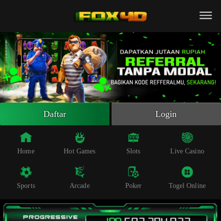
Beranda
Slot Online
Live Casino
Sportsbook
Arcade
Togel Online
Daftar
Login
Poker
Whatsapp
Home
Hot Games
Slots
Live Casino
Telegram
Sports
Arcade
Poker
Togel Online
Livechat