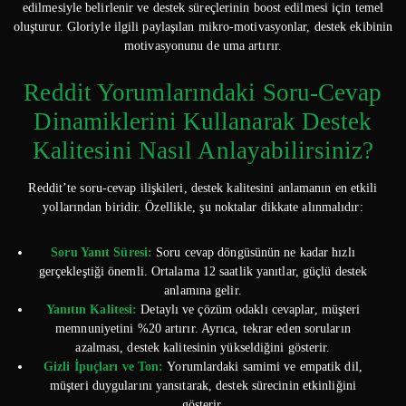
edilmesiyle belirlenir ve destek süreçlerinin boost edilmesi için temel
oluşturur. Gloriyle ilgili paylaşılan mikro-motivasyonlar, destek ekibinin
motivasyonunu de uma artırır.
Reddit Yorumlarındaki Soru-Cevap
Dinamiklerini Kullanarak Destek
Kalitesini Nasıl Anlayabilirsiniz?
Reddit’te soru-cevap ilişkileri, destek kalitesini anlamanın en etkili
yollarından biridir. Özellikle, şu noktalar dikkate alınmalıdır:
Soru Yanıt Süresi:
Soru cevap döngüsünün ne kadar hızlı
gerçekleştiği önemli. Ortalama 12 saatlik yanıtlar, güçlü destek
anlamına gelir.
Yanıtın Kalitesi:
Detaylı ve çözüm odaklı cevaplar, müşteri
memnuniyetini %20 artırır. Ayrıca, tekrar eden soruların
azalması, destek kalitesinin yükseldiğini gösterir.
Gizli İpuçları ve Ton:
Yorumlardaki samimi ve empatik dil,
müşteri duygularını yansıtarak, destek sürecinin etkinliğini
gösterir.