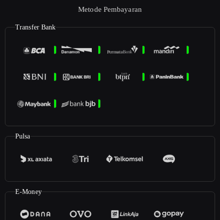
Metode Pembayaran
Transfer Bank
Pulsa
E-Money